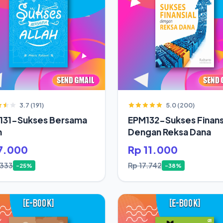
3.7 (191)
5.0 (200)
131-Sukses Bersama
EPM132-Sukses Finans
h
Dengan Reksa Dana
7.000
Rp 11.000
.333
Rp 17.742
-25%
-38%