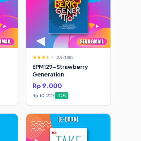
3.8 (138)
EPM129-Strawberry
Generation
Rp 9.000
Rp 10.227
-12%