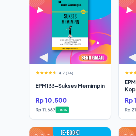
4.7 (74)
EPM
EPM133-Sukses Memimpin
Kop
Rp 10.500
Rp 
Rp 11.667
Rp 2
-10%