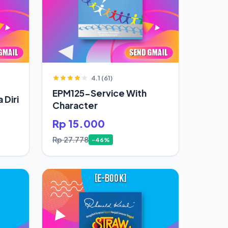
4.1 (61)
EPM125-Service With
 Diri
Character
Rp 15.000
Rp 27.778
-46%