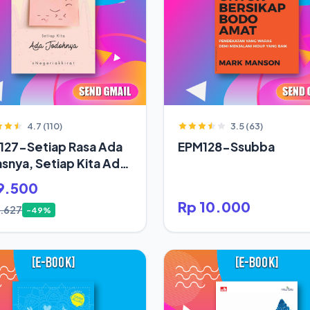
4.7 (110)
3.5 (63)
127-Setiap Rasa Ada
EPM128-Ssubba
snya, Setiap Kita Ada
oh
9.500
Rp 10.000
8.627
-49%