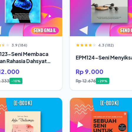
3.9 (184)
4.3 (182)
123-Seni Membaca
EPM124-Seni Menyiksa
ran Rahasia Dahsyat
up Orang Sukses
12.000
Rp 9.000
3.333
Rp 12.676
-10%
-29%