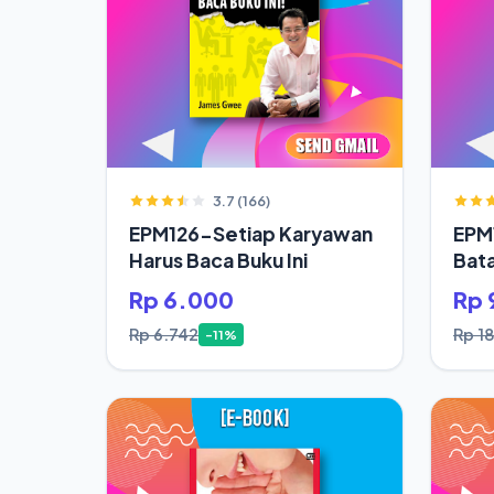
3.7 (166)
EPM126-Setiap Karyawan
EPM
Harus Baca Buku Ini
Bata
Jod
Rp 6.000
Rp 
Rp 6.742
Rp 1
-11%