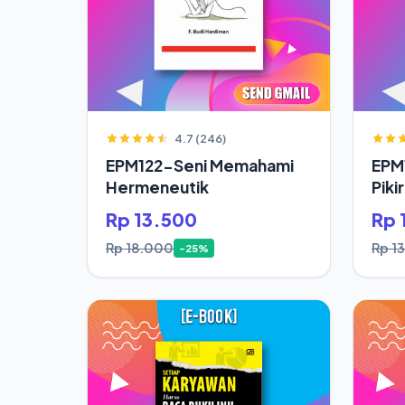
4.7 (246)
EPM122-Seni Memahami
EPM
Hermeneutik
Piki
Hid
Rp 13.500
Rp 
Rp 18.000
Rp 1
-25%