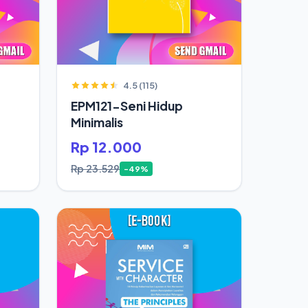
4.5 (115)
EPM121-Seni Hidup
Minimalis
Rp 12.000
Rp 23.529
-49%