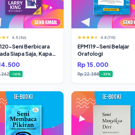
4.5 (56)
4.8 (115)
120-Seni Berbicara
EPM119-Seni Belajar
da Siapa Saja, Kapan
Grafologi
14.500
Rp 15.000
7.262
Rp 22.388
-16%
-33%