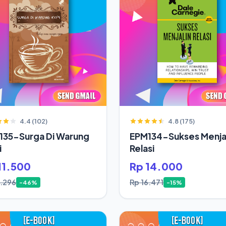
4.4 (102)
4.8 (175)
135-Surga Di Warung
EPM134-Sukses Menjal
i
Relasi
11.500
Rp 14.000
1.296
Rp 16.471
-46%
-15%