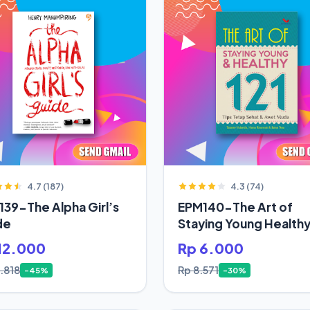
4.7 (187)
4.3 (74)
39-The Alpha Girl’s
EPM140-The Art of
de
Staying Young Health
12.000
Rp 6.000
.818
Rp 8.571
-45%
-30%