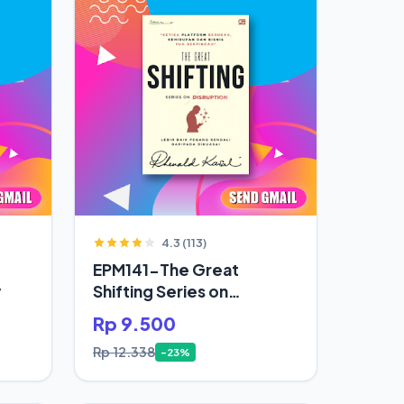
4.3 (113)
EPM141-The Great
y
Shifting Series on
Disruption
Rp 9.500
Rp 12.338
-23%