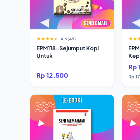
4.6 (49)
EPM118-Sejumput Kopi
EPM
Untuk
Kepa
Saja
Rp 
Rp 12.500
Rp 1