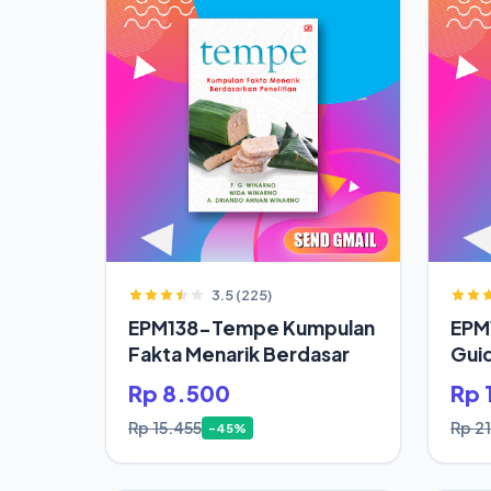
3.5 (225)
EPM138-Tempe Kumpulan
EPM1
Fakta Menarik Berdasar
Gui
Rp 8.500
Rp 
Rp 15.455
Rp 21
-45%