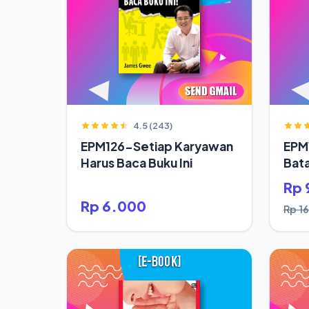
4.5 (243)
EPM126-Setiap Karyawan
EPM
Harus Baca Buku Ini
Bata
Jod
Rp 
Rp 6.000
Rp 1