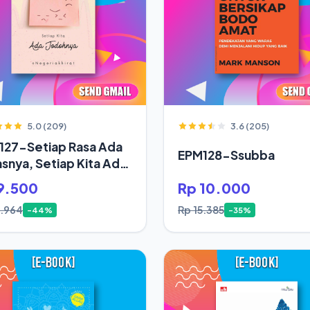
5.0 (209)
3.6 (205)
127-Setiap Rasa Ada
EPM128-Ssubba
snya, Setiap Kita Ada
oh
9.500
Rp 10.000
6.964
Rp 15.385
-44%
-35%