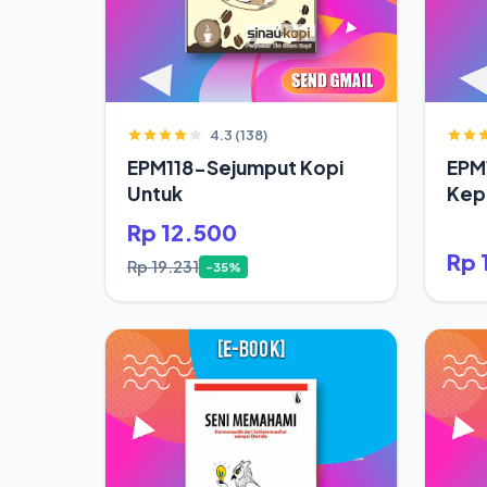
4.3 (138)
EPM118-Sejumput Kopi
EPM
Untuk
Kepa
Saja
Rp 12.500
Rp 
Rp 19.231
-35%