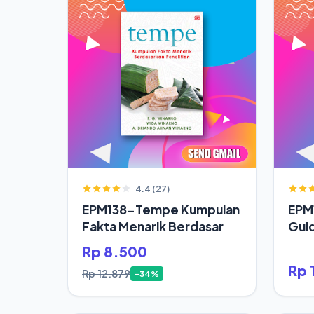
4.4 (27)
EPM138-Tempe Kumpulan
EPM1
Fakta Menarik Berdasar
Gui
Rp 8.500
Rp 
Rp 12.879
-34%