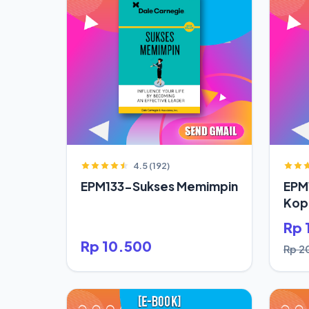
4.5 (192)
EPM133-Sukses Memimpin
EPM
Kop
Rp 
Rp 10.500
Rp 2