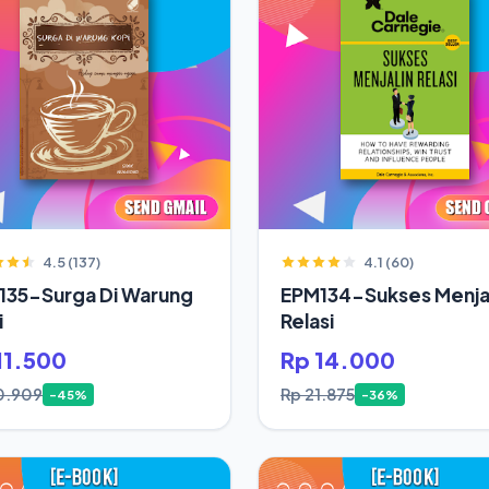
4.5 (137)
4.1 (60)
135-Surga Di Warung
EPM134-Sukses Menjal
i
Relasi
11.500
Rp 14.000
0.909
Rp 21.875
-45%
-36%