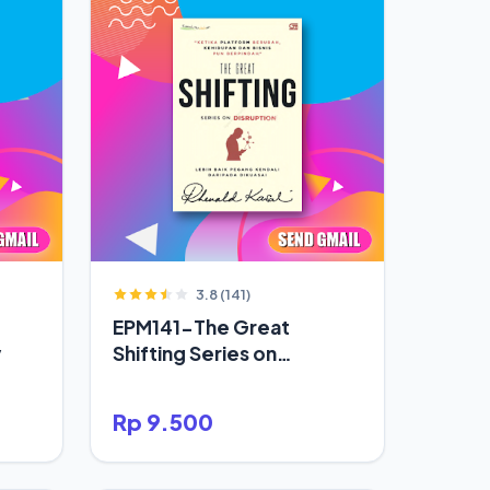
3.8 (141)
EPM141-The Great
y
Shifting Series on
Disruption
Rp 9.500