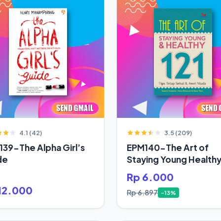
4.1 (42)
3.5 (209)
39-The Alpha Girl’s
EPM140-The Art of
de
Staying Young Health
Rp 6.000
12.000
Rp 6.897
-13%