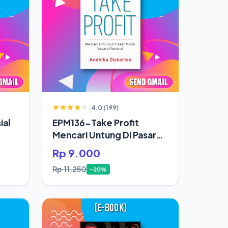
4.0 (199)
ial
EPM136-Take Profit
Mencari Untung Di Pasar
Modal Secara Rasional
Rp 9.000
Rp 11.250
-20%