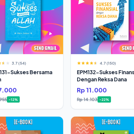
3.7 (54)
4.7 (150)
131-Sukses Bersama
EPM132-Sukses Finans
h
Dengan Reksa Dana
7.000
Rp 11.000
.955
Rp 14.103
-12%
-22%