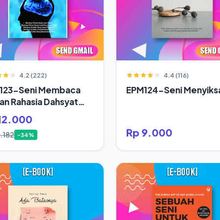
4.2 (222)
4.4 (116)
123-Seni Membaca
EPM124-Seni Menyiksa
ran Rahasia Dahsyat
up Orang Sukses
12.000
Rp 9.000
.182
-34%