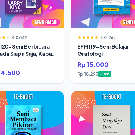
4.0 (161)
5.0 (76)
120-Seni Berbicara
EPM119-Seni Belajar
da Siapa Saja, Kapan
Grafologi
Rp 15.000
14.500
Rp 18.293
-18%