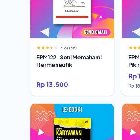
3.6 (186)
EPM122-Seni Memahami
EPM
Hermeneutik
Piki
Hid
Rp 
Rp 13.500
Rp 18