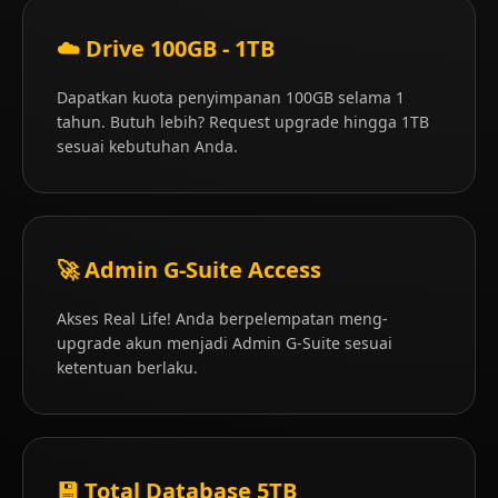
☁️ Drive 100GB - 1TB
Dapatkan kuota penyimpanan 100GB selama 1
tahun. Butuh lebih? Request upgrade hingga 1TB
sesuai kebutuhan Anda.
🚀 Admin G-Suite Access
4.2 (135)
4.8 (66)
EPM119-Seni Belajar
EPM121-Seni Hidup
Akses Real Life! Anda berpelempatan meng-
Grafologi
Minimalis
upgrade akun menjadi Admin G-Suite sesuai
Rp 15.000
Rp 12.000
ketentuan berlaku.
Rp 24.194
Rp 22.642
-38%
-47%
💾 Total Database 5TB