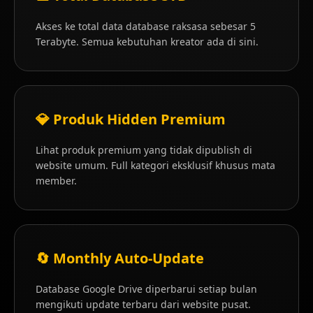
Akses ke total data database raksasa sebesar 5
Terabyte. Semua kebutuhan kreator ada di sini.
Digital Build Maker
Platform penyedia aset digital premium. Transaksi aman,
proses otomatis, dan layanan support profesional 24/7.
💎 Produk Hidden Premium
Lihat produk premium yang tidak dipublish di
Kontak Kami
website umum. Full kategori eksklusif khusus mata
member.
Bekasi, Indonesia
+62 851 8301 1318
🔄 Monthly Auto-Update
Database Google Drive diperbarui setiap bulan
© 2026 Digital Build Maker. All rights reserved.
mengikuti update terbaru dari website pusat.