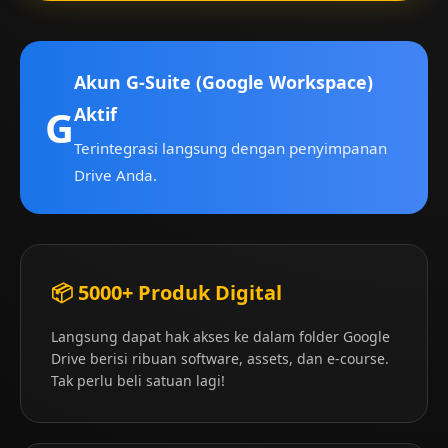
🔥 Produk Lainnya
Akun G-Suite (Google Workspace)
G
Aktif
Terintegrasi langsung dengan penyimpanan
Drive Anda.
📦 5000+ Produk Digital
Langsung dapat hak akses ke dalam folder Google
Drive berisi ribuan software, assets, dan e-course.
3.9 (161)
3.8 (81)
Tak perlu beli satuan lagi!
EPM118-Sejumput Kopi
EPM120-Seni Berbicara
Untuk
Kepada Siapa Saja,
Kapan Saja
Rp 12.500
Rp 14.500