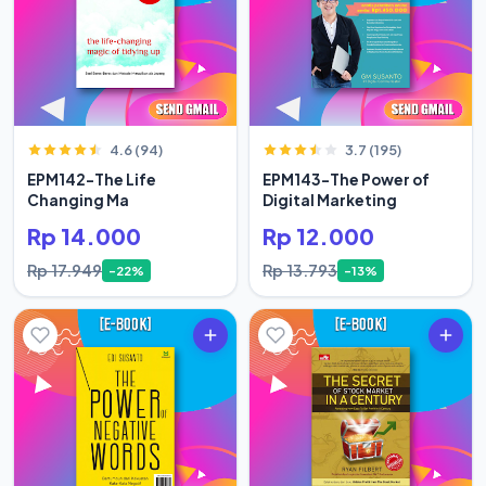
4.6 (94)
3.7 (195)
EPM142-The Life
EPM143-The Power of
Changing Ma
Digital Marketing
Rp 14.000
Rp 12.000
Rp 17.949
Rp 13.793
-22%
-13%