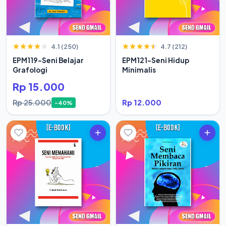
4.1 (250)
4.7 (212)
EPM119-Seni Belajar
EPM121-Seni Hidup
Grafologi
Minimalis
Rp 15.000
Rp 25.000
Rp 12.000
-40%