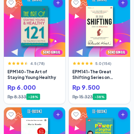
4.5 (78)
5.0 (154)
EPM140-The Art of
EPM141-The Great
Staying Young Healthy
Shifting Series on
Disruption
Rp 6.000
Rp 9.500
Rp 8.333
Rp 15.323
-28%
-38%