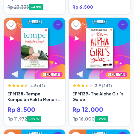
Rp 23.333
Rp 6.500
-40%
4.5 (42)
3.9 (247)
EPM138-Tempe
EPM139-The Alpha Girl’s
Kumpulan Fakta Menarik
Guide
Berdasar
Rp 8.500
Rp 12.000
Rp 11.972
Rp 16.000
-29%
-25%