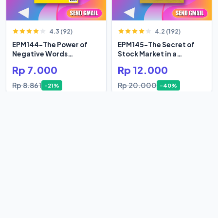
4.3 (92)
4.2 (192)
EPM144-The Power of
EPM145-The Secret of
Negative Words
Stock Market in a
Bertumbuh
Century
Rp 7.000
Rp 12.000
Rp 8.861
Rp 20.000
-21%
-40%
4.7 (246)
4.3 (69)