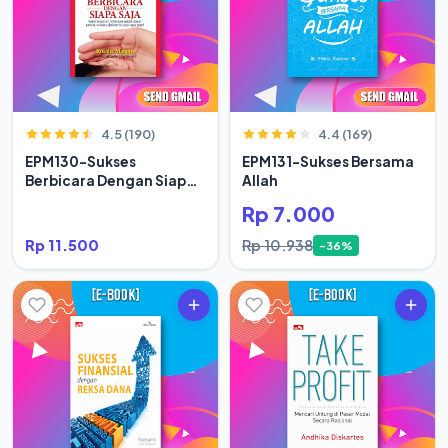
4.5 (190)
4.4 (169)
EPM130-Sukses
EPM131-Sukses Bersama
Berbicara Dengan Siapa
Allah
Saja
Rp 7.000
Rp 11.500
Rp 10.938
-36%