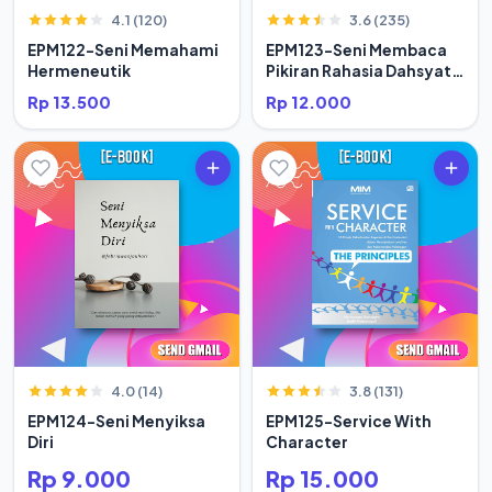
4.1 (120)
3.6 (235)
EPM122-Seni Memahami
EPM123-Seni Membaca
Hermeneutik
Pikiran Rahasia Dahsyat
Hidup Orang Sukses
Rp 13.500
Rp 12.000
4.0 (14)
3.8 (131)
EPM124-Seni Menyiksa
EPM125-Service With
Diri
Character
Rp 9.000
Rp 15.000