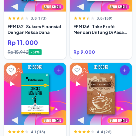
3.8 (173)
3.8 (159)
EPM132-Sukses Finansial
EPM136-Take Profit
Dengan Reksa Dana
Mencari Untung Di Pasar
Modal Secara Rasional
Rp 11.000
Rp 15.942
Rp 9.000
-31%
4.1 (118)
4.4 (26)