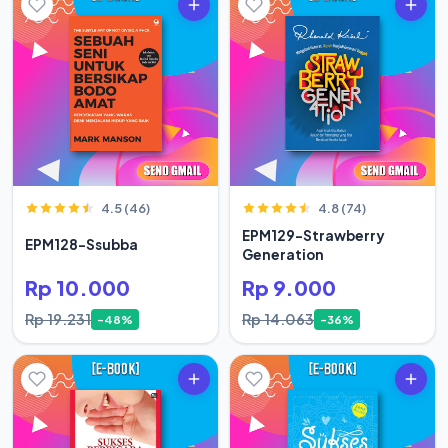
4.5 (46)
4.8 (74)
EPM129-Strawberry
EPM128-Ssubba
Generation
Rp 10.000
Rp 9.000
Rp 19.231
Rp 14.063
-48%
-36%