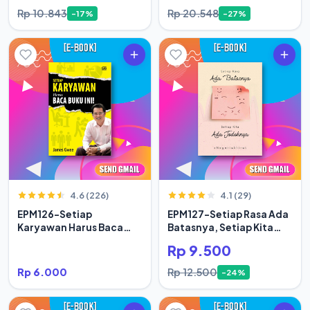
Rp 10.843
Rp 20.548
-17%
-27%
4.6 (226)
4.1 (29)
EPM126-Setiap
EPM127-Setiap Rasa Ada
Karyawan Harus Baca
Batasnya, Setiap Kita
Buku Ini
Ada Jodoh
Rp 9.500
Rp 6.000
Rp 12.500
-24%