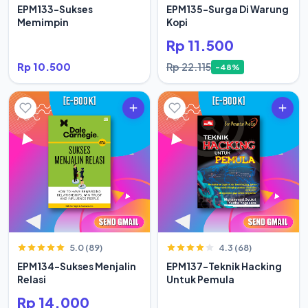
EPM133-Sukses
EPM135-Surga Di Warung
Memimpin
Kopi
Rp 11.500
Rp 10.500
Rp 22.115
-48%
5.0 (89)
4.3 (68)
EPM134-Sukses Menjalin
EPM137-Teknik Hacking
Relasi
Untuk Pemula
Rp 14.000