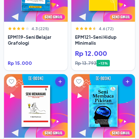
4.3 (225)
4.6 (72)
EPM119-Seni Belajar
EPM121-Seni Hidup
Grafologi
Minimalis
Rp 12.000
Rp 15.000
Rp 13.793
-13%