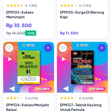
4.7 (85)
4.1 (153)
EPM133-Sukses
EPM135-Surga Di Warung
Memimpin
Kopi
Rp 10.500
Rp 14.000
Rp 11.500
-25%
3.6 (135)
4.0 (205)
EPM134-Sukses Menjalin
EPM137-Teknik Hacking
Relasi
Untuk Pemula