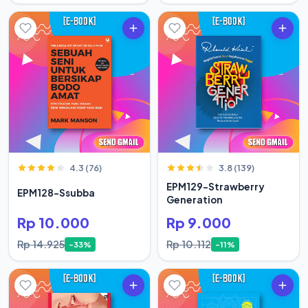
4.3 (76)
3.8 (139)
EPM129-Strawberry
EPM128-Ssubba
Generation
Rp 10.000
Rp 9.000
Rp 14.925
Rp 10.112
-33%
-11%