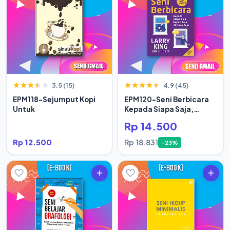
3.5 (15)
4.9 (45)
EPM118-Sejumput Kopi
EPM120-Seni Berbicara
Untuk
Kepada Siapa Saja,
Kapan Saja
Rp 14.500
Rp 12.500
Rp 18.831
-23%