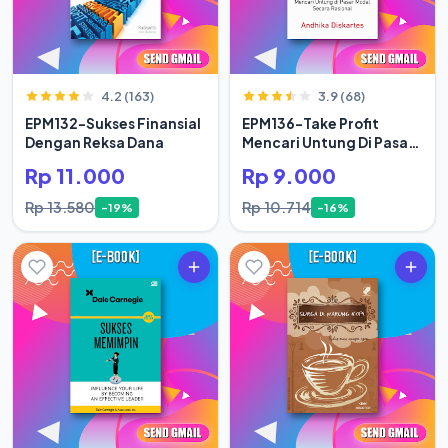
4.2 (163)
3.9 (68)
EPM132-Sukses Finansial
EPM136-Take Profit
Dengan Reksa Dana
Mencari Untung Di Pasar
Modal Secara Rasional
Rp 11.000
Rp 9.000
Rp 13.580
Rp 10.714
-19%
-16%