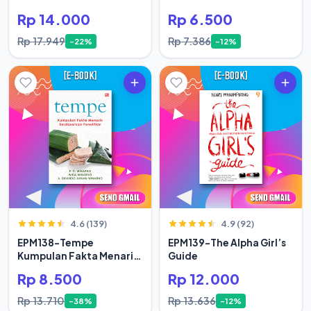
Rp 14.000
Rp 6.500
Rp 17.949
Rp 7.386
-22%
-12%
4.6 (139)
4.9 (92)
EPM138-Tempe
EPM139-The Alpha Girl’s
Kumpulan Fakta Menarik
Guide
Berdasar
Rp 8.500
Rp 12.000
Rp 13.710
Rp 13.636
-38%
-12%