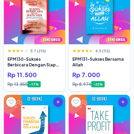
3.7 (215)
4.5 (112)
EPM130-Sukses
EPM131-Sukses Bersama
Berbicara Dengan Siapa
Allah
Saja
Rp 11.500
Rp 7.000
Rp 13.855
Rp 8.974
-17%
-22%