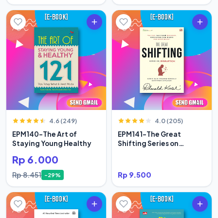
4.6 (249)
4.0 (205)
EPM140-The Art of
EPM141-The Great
Staying Young Healthy
Shifting Series on
Disruption
Rp 6.000
Rp 8.451
Rp 9.500
-29%