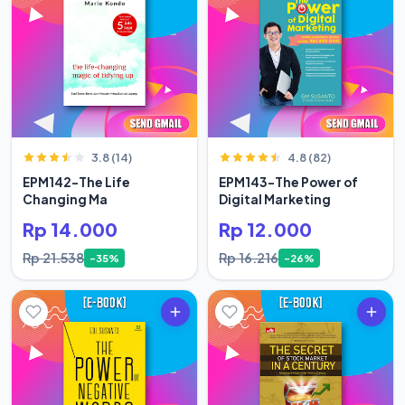
3.8 (14)
4.8 (82)
EPM142-The Life
EPM143-The Power of
Changing Ma
Digital Marketing
Rp 14.000
Rp 12.000
Rp 21.538
Rp 16.216
-35%
-26%