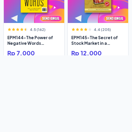
4.5 (162)
4.4 (205)
EPM144-The Power of
EPM145-The Secret of
Negative Words
Stock Market in a
Bertumbuh
Century
Rp 7.000
Rp 12.000
Rp 7.955
Rp 19.672
-12%
-39%