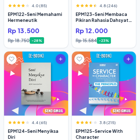
4.0 (85)
4.8 (246)
EPM122-Seni Memahami
EPM123-Seni Membaca
Hermeneutik
Pikiran Rahasia Dahsyat
Hidup Orang Sukses
Rp 13.500
Rp 12.000
Rp 18.750
Rp 15.584
-28%
-23%
4.4 (65)
3.8 (215)
EPM124-Seni Menyiksa
EPM125-Service With
Diri
Character