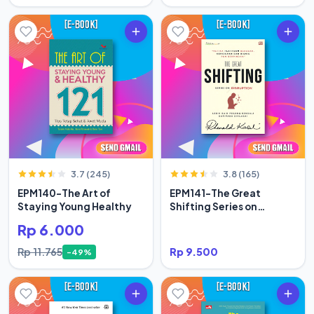
3.7 (245)
3.8 (165)
EPM140-The Art of
EPM141-The Great
Staying Young Healthy
Shifting Series on
Disruption
Rp 6.000
Rp 11.765
Rp 9.500
-49%