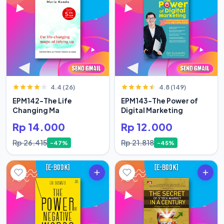
4.4 (26)
4.8 (149)
EPM142-The Life
EPM143-The Power of
Changing Ma
Digital Marketing
Rp 14.000
Rp 12.000
Rp 26.415
Rp 21.818
-47%
-45%