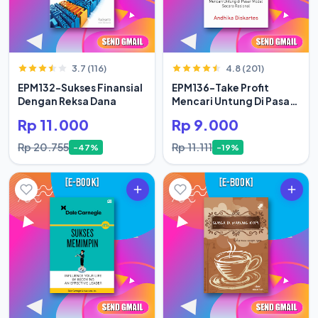
3.7 (116)
4.8 (201)
EPM132-Sukses Finansial
EPM136-Take Profit
Dengan Reksa Dana
Mencari Untung Di Pasar
Modal Secara Rasional
Rp 11.000
Rp 9.000
Rp 20.755
Rp 11.111
-47%
-19%