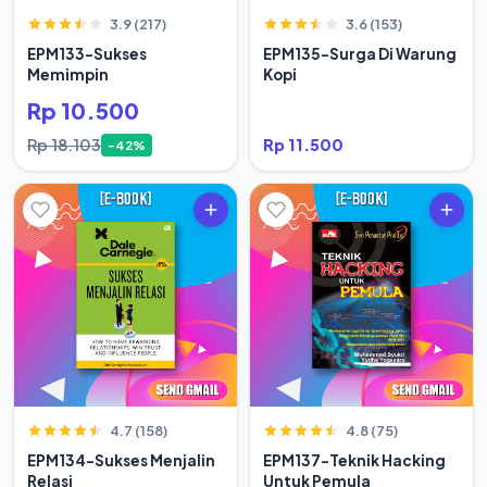
3.9 (217)
3.6 (153)
EPM133-Sukses
EPM135-Surga Di Warung
Memimpin
Kopi
Rp 10.500
Rp 18.103
Rp 11.500
-42%
4.7 (158)
4.8 (75)
EPM134-Sukses Menjalin
EPM137-Teknik Hacking
Relasi
Untuk Pemula