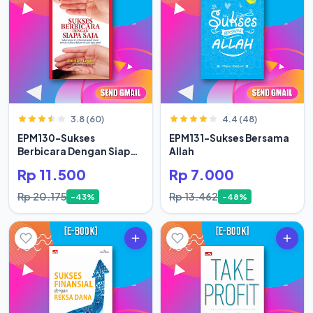
3.8 (60)
4.4 (48)
EPM130-Sukses
EPM131-Sukses Bersama
Berbicara Dengan Siapa
Allah
Saja
Rp 11.500
Rp 7.000
Rp 20.175
Rp 13.462
-43%
-48%