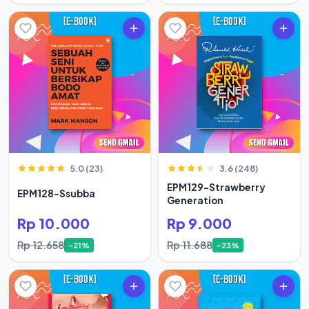
5.0 (23)
3.6 (248)
EPM129-Strawberry
EPM128-Ssubba
Generation
Rp 10.000
Rp 9.000
Rp 12.658
Rp 11.688
-21%
-23%