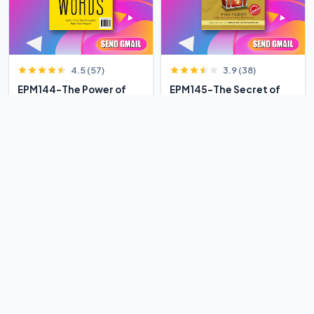
4.5 (57)
3.9 (38)
EPM144-The Power of
EPM145-The Secret of
Negative Words
Stock Market in a
Bertumbuh
Century
Rp 7.000
Rp 10.769
Rp 12.000
-35%