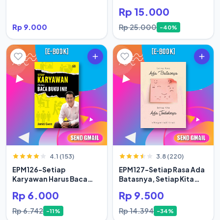
Rp 15.000
Rp 9.000
Rp 25.000
-40%
4.1 (153)
3.8 (220)
EPM126-Setiap
EPM127-Setiap Rasa Ada
Karyawan Harus Baca
Batasnya, Setiap Kita
Buku Ini
Ada Jodoh
Rp 6.000
Rp 9.500
Rp 6.742
Rp 14.394
-11%
-34%