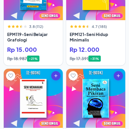
3.8 (112)
4.7 (185)
EPM119-Seni Belajar
EPM121-Seni Hidup
Grafologi
Minimalis
Rp 15.000
Rp 12.000
Rp 18.987
Rp 17.391
-21%
-31%