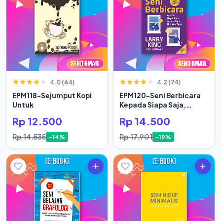
4.0 (64)
4.2 (74)
EPM118-Sejumput Kopi
EPM120-Seni Berbicara
Untuk
Kepada Siapa Saja,
Kapan Saja
Rp 12.500
Rp 14.500
Rp 14.535
Rp 17.901
-14%
-19%