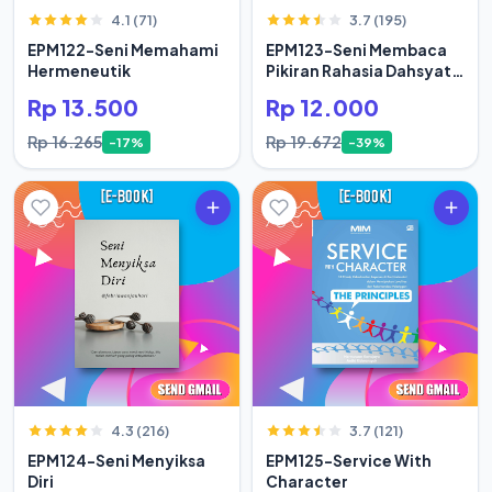
4.1 (71)
3.7 (195)
EPM122-Seni Memahami
EPM123-Seni Membaca
Hermeneutik
Pikiran Rahasia Dahsyat
Hidup Orang Sukses
Rp 13.500
Rp 12.000
Rp 16.265
Rp 19.672
-17%
-39%
4.3 (216)
3.7 (121)
EPM124-Seni Menyiksa
EPM125-Service With
Diri
Character