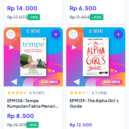
Rp 14.000
Rp 6.500
Rp 17.073
Rp 11.404
-18%
-43%
4.5 (187)
3.7 (108)
EPM138-Tempe
EPM139-The Alpha Girl’s
Kumpulan Fakta Menarik
Guide
Berdasar
Rp 8.500
Rp 12.319
Rp 12.000
-31%