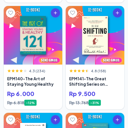
4.3 (234)
4.8 (158)
EPM140-The Art of
EPM141-The Great
Staying Young Healthy
Shifting Series on
Disruption
Rp 6.000
Rp 9.500
Rp 6.818
Rp 13.768
-12%
-31%