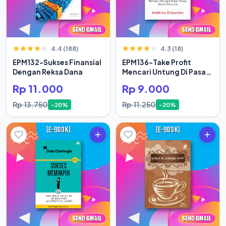
4.4 (188)
4.3 (18)
EPM132-Sukses Finansial
EPM136-Take Profit
Dengan Reksa Dana
Mencari Untung Di Pasar
Modal Secara Rasional
Rp 11.000
Rp 9.000
Rp 13.750
Rp 11.250
-20%
-20%