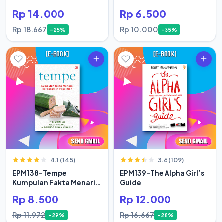
Rp 14.000
Rp 6.500
Rp 18.667
Rp 10.000
-25%
-35%
4.1 (145)
3.6 (109)
EPM138-Tempe
EPM139-The Alpha Girl’s
Kumpulan Fakta Menarik
Guide
Berdasar
Rp 8.500
Rp 12.000
Rp 11.972
Rp 16.667
-29%
-28%