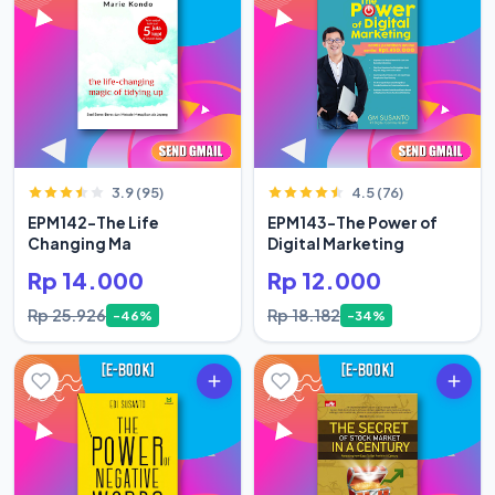
3.9 (95)
4.5 (76)
EPM142-The Life
EPM143-The Power of
Changing Ma
Digital Marketing
Rp 14.000
Rp 12.000
Rp 25.926
Rp 18.182
-46%
-34%