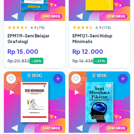
4.9 (78)
4.9 (178)
EPM119-Seni Belajar
EPM121-Seni Hidup
Grafologi
Minimalis
Rp 15.000
Rp 12.000
Rp 20.833
Rp 16.438
-28%
-27%