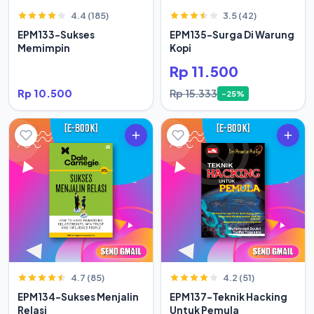
4.4 (185)
3.5 (42)
EPM133-Sukses
EPM135-Surga Di Warung
Memimpin
Kopi
Rp 11.500
Rp 10.500
Rp 15.333
-25%
4.7 (85)
4.2 (51)
EPM134-Sukses Menjalin
EPM137-Teknik Hacking
Relasi
Untuk Pemula