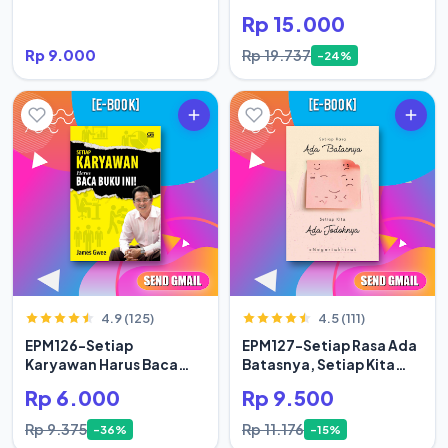
Rp 15.000
Rp 9.000
Rp 19.737
-24%
4.9 (125)
4.5 (111)
EPM126-Setiap
EPM127-Setiap Rasa Ada
Karyawan Harus Baca
Batasnya, Setiap Kita
Buku Ini
Ada Jodoh
Rp 6.000
Rp 9.500
Rp 9.375
Rp 11.176
-36%
-15%