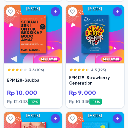
3.8 (106)
4.5 (193)
EPM129-Strawberry
EPM128-Ssubba
Generation
Rp 10.000
Rp 9.000
Rp 12.048
Rp 10.345
-17%
-13%