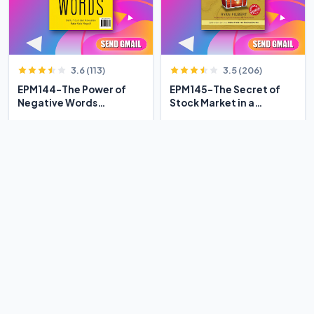
3.6 (113)
3.5 (206)
EPM144-The Power of
EPM145-The Secret of
Negative Words
Stock Market in a
Bertumbuh
Century
Rp 7.000
Rp 12.000
Rp 8.235
Rp 19.355
-15%
-38%