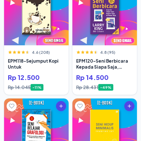
4.6 (208)
4.8 (95)
EPM118-Sejumput Kopi
EPM120-Seni Berbicara
Untuk
Kepada Siapa Saja,
Kapan Saja
Rp 12.500
Rp 14.500
Rp 14.045
Rp 28.431
-11%
-49%