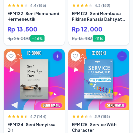
4.4 (186)
4.3 (153)
EPM122-Seni Memahami
EPM123-Seni Membaca
Hermeneutik
Pikiran Rahasia Dahsyat
Hidup Orang Sukses
Rp 13.500
Rp 12.000
Rp 25.000
Rp 13.483
-46%
-11%
4.7 (144)
3.9 (188)
EPM124-Seni Menyiksa
EPM125-Service With
Diri
Character