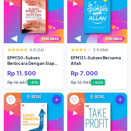
5.0 (24)
3.9 (186)
EPM130-Sukses
EPM131-Sukses Bersama
Berbicara Dengan Siapa
Allah
Saja
Rp 11.500
Rp 7.000
Rp 16.667
Rp 12.963
-31%
-46%