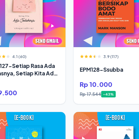
4.1 (60)
3.9 (117)
127-Setiap Rasa Ada
EPM128-Ssubba
snya, Setiap Kita Ada
oh
Rp 10.000
9.500
Rp 17.544
-43%