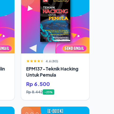
4.6 (80)
in
EPM137-Teknik Hacking
Untuk Pemula
Rp 6.500
Rp 8.442
-23%