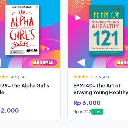
4.5 (130)
3.6 (43)
39-The Alpha Girl’s
EPM140-The Art of
de
Staying Young Health
Rp 6.000
12.000
Rp 6.742
-11%