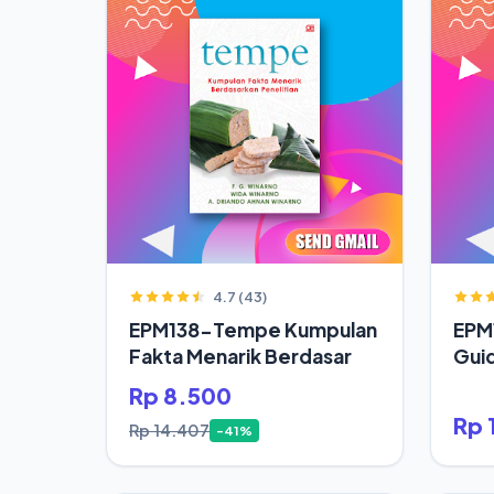
4.7 (43)
EPM138-Tempe Kumpulan
EPM1
Fakta Menarik Berdasar
Gui
Rp 8.500
Rp 
Rp 14.407
-41%