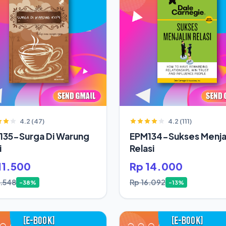
4.2 (47)
4.2 (111)
135-Surga Di Warung
EPM134-Sukses Menjal
i
Relasi
11.500
Rp 14.000
8.548
Rp 16.092
-38%
-13%