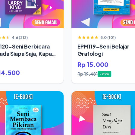
4.6 (212)
5.0 (101)
120-Seni Berbicara
EPM119-Seni Belajar
da Siapa Saja, Kapan
Grafologi
Rp 15.000
14.500
Rp 19.481
-23%