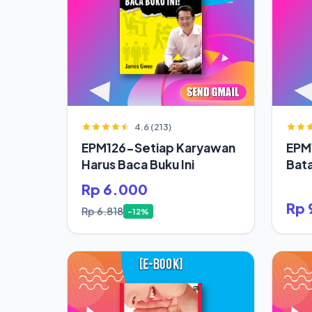
4.6 (213)
EPM126-Setiap Karyawan
EPM
Harus Baca Buku Ini
Bata
Jod
Rp 6.000
Rp 
Rp 6.818
-12%