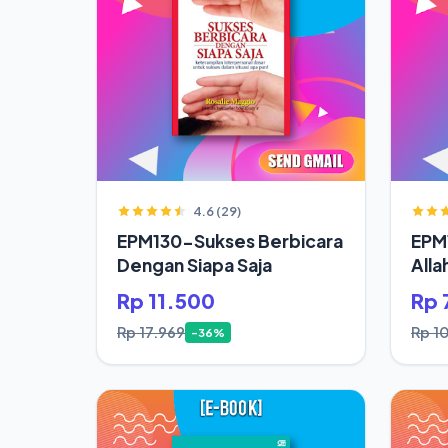
4.6 (29)
EPM130-Sukses Berbicara
EPM
Dengan Siapa Saja
Alla
Rp 11.500
Rp 
Rp 17.969
Rp 1
-36%