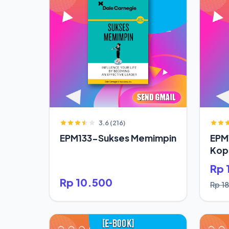
3.6 (216)
EPM133-Sukses Memimpin
EPM
Kop
Rp 
Rp 10.500
Rp 1