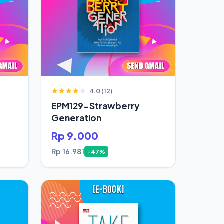
4.0 (12)
EPM129-Strawberry
Generation
Rp 9.000
Rp 16.981
-47%