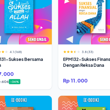
4.1 (168)
3.8 (33)
131-Sukses Bersama
EPM132-Sukses Finans
h
Dengan Reksa Dana
7.000
Rp 11.000
0.606
-34%