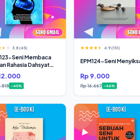
3.8 (45)
4.9 (151)
123-Seni Membaca
EPM124-Seni Menyiksa
ran Rahasia Dahsyat
up Orang Sukses
12.000
Rp 9.000
.818
Rp 16.667
-45%
-46%