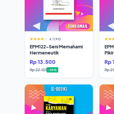
4.1 (93)
EPM122-Seni Memahami
EPM
Hermeneutik
Piki
Hid
Rp 13.500
Rp 
Rp 22.131
Rp 21
-39%