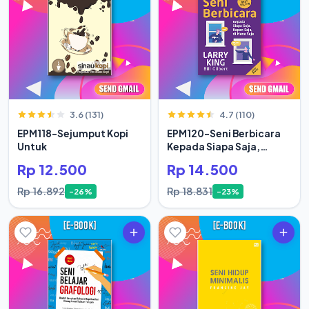
3.6 (131)
4.7 (110)
EPM118-Sejumput Kopi
EPM120-Seni Berbicara
Untuk
Kepada Siapa Saja,
Kapan Saja
Rp 12.500
Rp 14.500
Rp 16.892
Rp 18.831
-26%
-23%