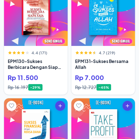
4.4 (171)
4.7 (219)
EPM130-Sukses
EPM131-Sukses Bersama
Berbicara Dengan Siapa
Allah
Saja
Rp 11.500
Rp 7.000
Rp 16.197
Rp 12.727
-29%
-45%