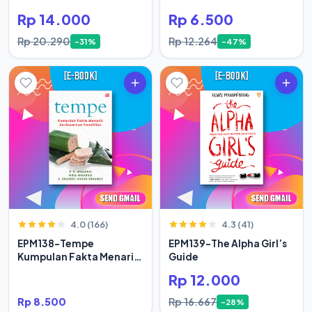
Rp 14.000
Rp 6.500
Rp 20.290
Rp 12.264
-31%
-47%
4.0 (166)
4.3 (41)
EPM138-Tempe
EPM139-The Alpha Girl’s
Kumpulan Fakta Menarik
Guide
Berdasar
Rp 12.000
Rp 8.500
Rp 16.667
-28%