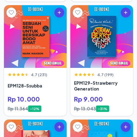
4.7 (231)
4.7 (199)
EPM129-Strawberry
EPM128-Ssubba
Generation
Rp 10.000
Rp 9.000
Rp 11.364
Rp 13.043
-12%
-31%