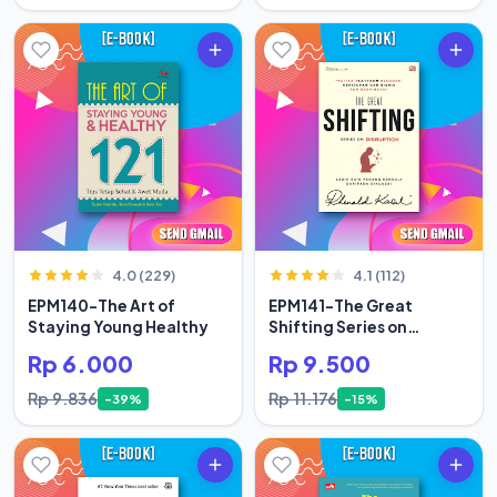
4.0 (229)
4.1 (112)
EPM140-The Art of
EPM141-The Great
Staying Young Healthy
Shifting Series on
Disruption
Rp 6.000
Rp 9.500
Rp 9.836
Rp 11.176
-39%
-15%