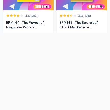
4.0 (201)
3.8 (178)
EPM144-The Power of
EPM145-The Secret of
Negative Words
Stock Market in a
Bertumbuh
Century
Rp 7.000
Rp 13.208
Rp 12.000
-47%
4.4 (60)
3.6 (168)