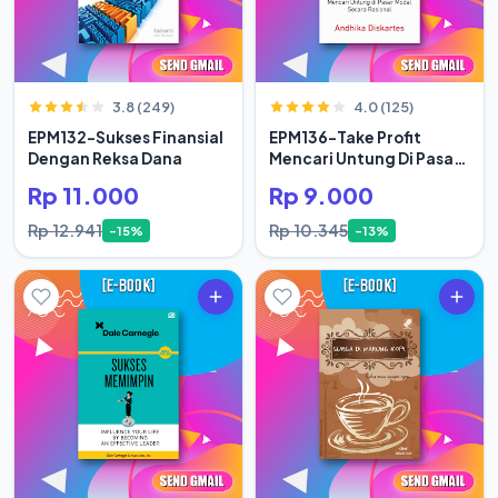
3.8 (249)
4.0 (125)
EPM132-Sukses Finansial
EPM136-Take Profit
Dengan Reksa Dana
Mencari Untung Di Pasar
Modal Secara Rasional
Rp 11.000
Rp 9.000
Rp 12.941
Rp 10.345
-15%
-13%