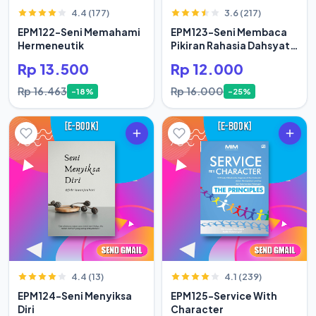
4.4 (177)
3.6 (217)
EPM122-Seni Memahami
EPM123-Seni Membaca
Hermeneutik
Pikiran Rahasia Dahsyat
Hidup Orang Sukses
Rp 13.500
Rp 12.000
Rp 16.463
Rp 16.000
-18%
-25%
4.4 (13)
4.1 (239)
EPM124-Seni Menyiksa
EPM125-Service With
Diri
Character