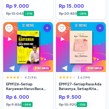
Rp 9.000
Rp 15.000
Rp 13.043
Rp 20.833
-31%
-28%
4.3 (94)
3.6 (199)
EPM126-Setiap
EPM127-Setiap Rasa Ada
Karyawan Harus Baca
Batasnya, Setiap Kita
Buku Ini
Ada Jodoh
Rp 6.000
Rp 9.500
Rp 9.836
Rp 10.920
-39%
-13%