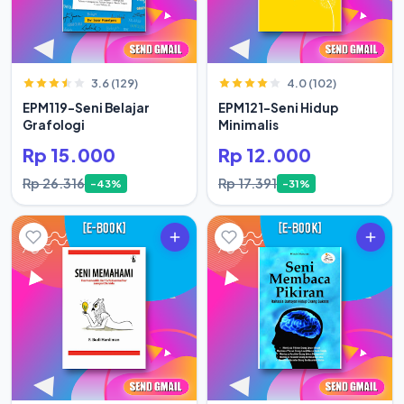
3.6 (129)
4.0 (102)
EPM119-Seni Belajar
EPM121-Seni Hidup
Grafologi
Minimalis
Rp 15.000
Rp 12.000
Rp 26.316
Rp 17.391
-43%
-31%