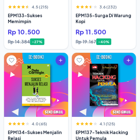
4.5 (215)
3.6 (232)
EPM133-Sukses
EPM135-Surga Di Warung
Memimpin
Kopi
Rp 10.500
Rp 11.500
Rp 14.384
Rp 19.167
-27%
-40%
4.0 (65)
4.1 (125)
EPM134-Sukses Menjalin
EPM137-Teknik Hacking
Relasi
Untuk Pemula