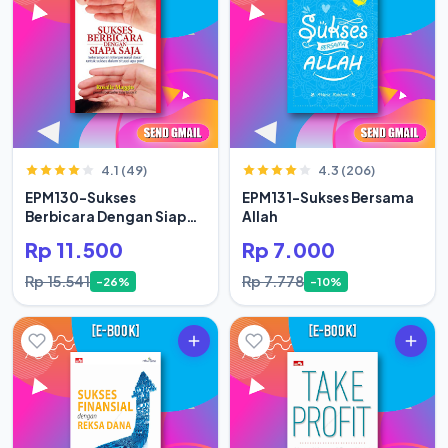
4.1 (49)
4.3 (206)
EPM130-Sukses
EPM131-Sukses Bersama
Berbicara Dengan Siapa
Allah
Saja
Rp 11.500
Rp 7.000
Rp 15.541
Rp 7.778
-26%
-10%