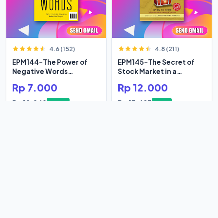
4.6 (152)
4.8 (211)
EPM144-The Power of
EPM145-The Secret of
Negative Words
Stock Market in a
Bertumbuh
Century
Rp 7.000
Rp 12.000
Rp 12.069
Rp 13.483
-42%
-11%