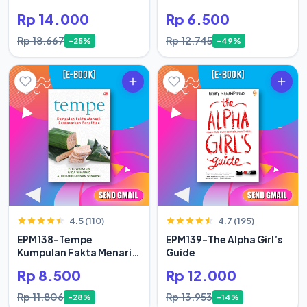
Rp 14.000
Rp 6.500
Rp 18.667
Rp 12.745
-25%
-49%
4.5 (110)
4.7 (195)
EPM138-Tempe
EPM139-The Alpha Girl’s
Kumpulan Fakta Menarik
Guide
Berdasar
Rp 8.500
Rp 12.000
Rp 11.806
Rp 13.953
-28%
-14%