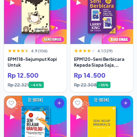
4.9 (106)
4.1 (129)
EPM118-Sejumput Kopi
EPM120-Seni Berbicara
Untuk
Kepada Siapa Saja,
Kapan Saja
Rp 12.500
Rp 14.500
Rp 22.321
Rp 22.308
-44%
-35%