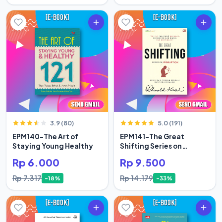
3.9 (80)
5.0 (191)
EPM140-The Art of
EPM141-The Great
Staying Young Healthy
Shifting Series on
Disruption
Rp 6.000
Rp 9.500
Rp 7.317
Rp 14.179
-18%
-33%