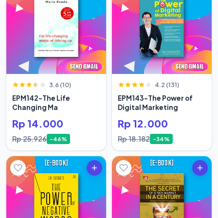
3.6 (10)
4.2 (131)
EPM142-The Life
EPM143-The Power of
Changing Ma
Digital Marketing
Rp 14.000
Rp 12.000
Rp 25.926
Rp 18.182
-46%
-34%