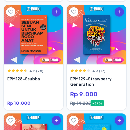
4.5 (78)
4.3 (17)
EPM128-Ssubba
EPM129-Strawberry
Generation
Rp 9.000
Rp 10.000
Rp 14.286
-37%