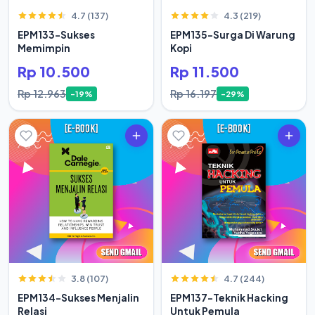
4.7 (137)
4.3 (219)
EPM133-Sukses
EPM135-Surga Di Warung
Memimpin
Kopi
Rp 10.500
Rp 11.500
Rp 12.963
Rp 16.197
-19%
-29%
3.8 (107)
4.7 (244)
EPM134-Sukses Menjalin
EPM137-Teknik Hacking
Relasi
Untuk Pemula