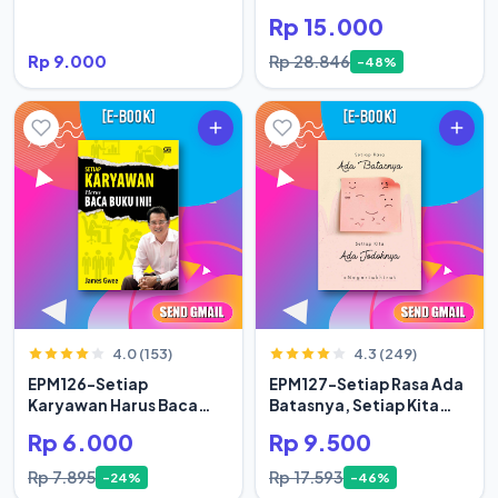
Rp 15.000
Rp 9.000
Rp 28.846
-48%
4.0 (153)
4.3 (249)
EPM126-Setiap
EPM127-Setiap Rasa Ada
Karyawan Harus Baca
Batasnya, Setiap Kita
Buku Ini
Ada Jodoh
Rp 6.000
Rp 9.500
Rp 7.895
Rp 17.593
-24%
-46%