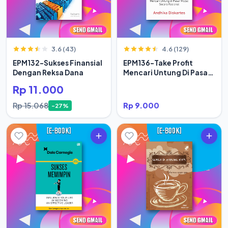
3.6 (43)
4.6 (129)
EPM132-Sukses Finansial
EPM136-Take Profit
Dengan Reksa Dana
Mencari Untung Di Pasar
Modal Secara Rasional
Rp 11.000
Rp 15.068
Rp 9.000
-27%