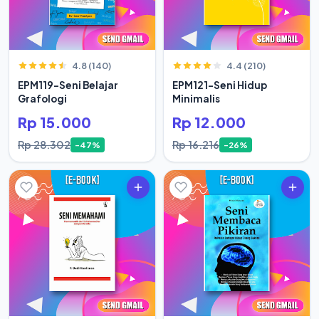
4.8 (140)
4.4 (210)
EPM119-Seni Belajar
EPM121-Seni Hidup
Grafologi
Minimalis
Rp 15.000
Rp 12.000
Rp 28.302
Rp 16.216
-47%
-26%