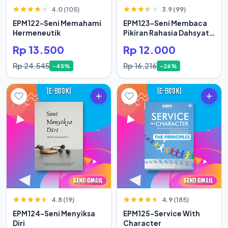
4.0 (105)
3.9 (99)
EPM122-Seni Memahami
EPM123-Seni Membaca
Hermeneutik
Pikiran Rahasia Dahsyat
Hidup Orang Sukses
Rp 13.500
Rp 12.000
Rp 24.545
Rp 16.216
-45%
-26%
4.8 (19)
4.9 (185)
EPM124-Seni Menyiksa
EPM125-Service With
Diri
Character