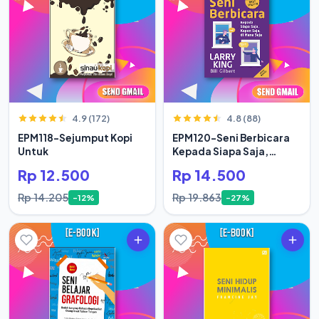
4.9 (172)
4.8 (88)
EPM118-Sejumput Kopi
EPM120-Seni Berbicara
Untuk
Kepada Siapa Saja,
Kapan Saja
Rp 12.500
Rp 14.500
Rp 14.205
Rp 19.863
-12%
-27%