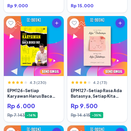
Rp 9.000
Rp 15.000
4.3 (230)
4.2 (73)
EPM126-Setiap
EPM127-Setiap Rasa Ada
Karyawan Harus Baca
Batasnya, Setiap Kita
Buku Ini
Ada Jodoh
Rp 6.000
Rp 9.500
Rp 7.143
Rp 14.615
-16%
-35%