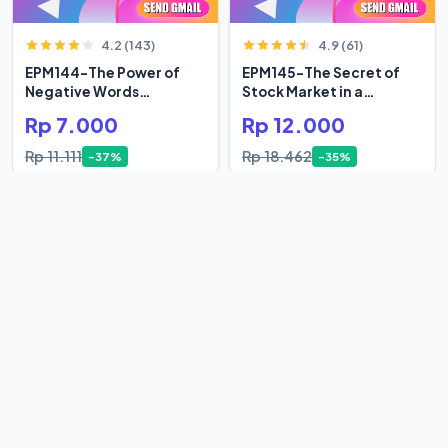
4.2 (143)
4.9 (61)
EPM144-The Power of
EPM145-The Secret of
Negative Words
Stock Market in a
Bertumbuh
Century
Rp 7.000
Rp 12.000
Rp 11.111
Rp 18.462
-37%
-35%
4.3 (183)
4.4 (53)
EPM146-The True Life of
EPM147-Tidak Ada Yang