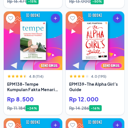
Rp 16.471
Rp 13.000
-15%
-50%
4.8 (114)
4.0 (195)
EPM138-Tempe
EPM139-The Alpha Girl’s
Kumpulan Fakta Menarik
Guide
Berdasar
Rp 8.500
Rp 12.000
Rp 11.184
Rp 14.286
-24%
-16%