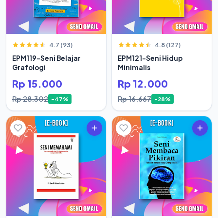
4.7 (93)
4.8 (127)
EPM119-Seni Belajar
EPM121-Seni Hidup
Grafologi
Minimalis
Rp 15.000
Rp 12.000
Rp 28.302
Rp 16.667
-47%
-28%