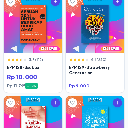
3.7 (112)
4.1 (230)
EPM128-Ssubba
EPM129-Strawberry
Generation
Rp 10.000
Rp 11.765
Rp 9.000
-15%