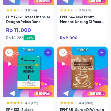
3.8 (46)
3.5 (70)
EPM132-Sukses Finansial
EPM136-Take Profit
Dengan Reksa Dana
Mencari Untung Di Pasar
Modal Secara Rasional
Rp 11.000
Rp 14.286
Rp 9.000
-23%
4.6 (172)
4.4 (208)
EPM133-Sukses
EPM135-Surga Di Warung