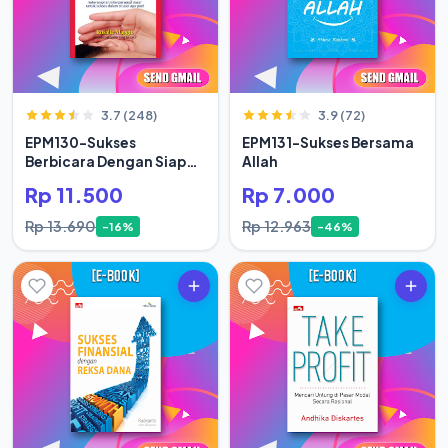
3.7 (248)
3.9 (72)
EPM130-Sukses
EPM131-Sukses Bersama
Berbicara Dengan Siapa
Allah
Saja
Rp 11.500
Rp 7.000
Rp 13.690
Rp 12.963
-16%
-46%