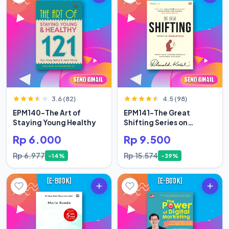
3.6 (82)
4.5 (98)
EPM140-The Art of
EPM141-The Great
Staying Young Healthy
Shifting Series on
Disruption
Rp 6.000
Rp 9.500
Rp 6.977
Rp 15.574
-14%
-39%