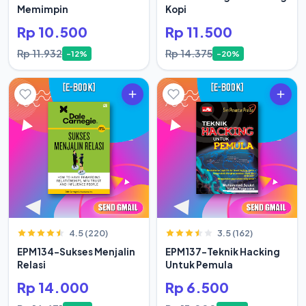
Memimpin
Kopi
Rp 10.500
Rp 11.500
Rp 11.932
Rp 14.375
-12%
-20%
4.5 (220)
3.5 (162)
EPM134-Sukses Menjalin
EPM137-Teknik Hacking
Relasi
Untuk Pemula
Rp 14.000
Rp 6.500