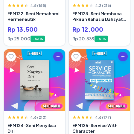
4.5 (158)
4.2 (216)
EPM122-Seni Memahami
EPM123-Seni Membaca
Hermeneutik
Pikiran Rahasia Dahsyat
Hidup Orang Sukses
Rp 13.500
Rp 12.000
Rp 25.000
Rp 20.339
-46%
-41%
4.6 (210)
4.6 (177)
EPM124-Seni Menyiksa
EPM125-Service With
Diri
Character