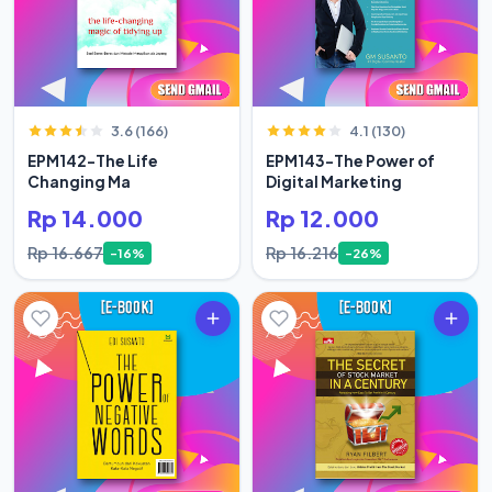
3.6 (166)
4.1 (130)
EPM142-The Life
EPM143-The Power of
Changing Ma
Digital Marketing
Rp 14.000
Rp 12.000
Rp 16.667
Rp 16.216
-16%
-26%