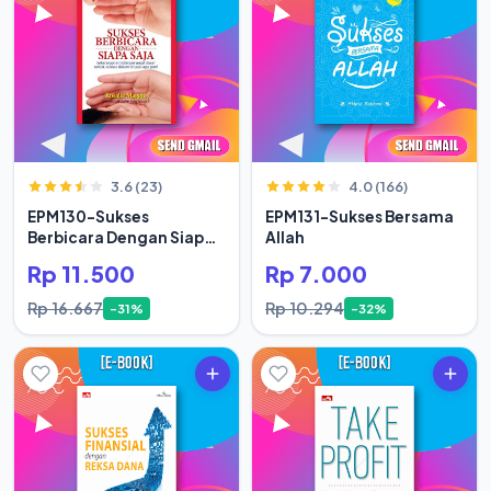
3.6 (23)
4.0 (166)
EPM130-Sukses
EPM131-Sukses Bersama
Berbicara Dengan Siapa
Allah
Saja
Rp 11.500
Rp 7.000
Rp 16.667
Rp 10.294
-31%
-32%