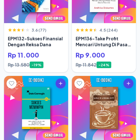
3.6 (77)
4.5 (244)
EPM132-Sukses Finansial
EPM136-Take Profit
Dengan Reksa Dana
Mencari Untung Di Pasar
Modal Secara Rasional
Rp 11.000
Rp 9.000
Rp 13.580
Rp 11.842
-19%
-24%