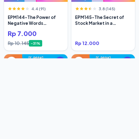
4.4 (91)
3.8 (145)
EPM144-The Power of
EPM145-The Secret of
Negative Words
Stock Market in a
Bertumbuh
Century
Rp 7.000
Rp 10.145
Rp 12.000
-31%
4.9 (247)
5.0 (59)
EPM146-The True Life of
EPM147-Tidak Ada Yang