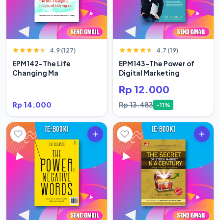
4.9 (127)
4.7 (19)
EPM142-The Life
EPM143-The Power of
Changing Ma
Digital Marketing
Rp 12.000
Rp 14.000
Rp 13.483
-11%