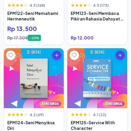
4.3 (168)
4.3 (173)
EPM122-Seni Memahami
EPM123-Seni Membaca
Hermeneutik
Pikiran Rahasia Dahsyat
Hidup Orang Sukses
Rp 13.500
Rp 17.308
Rp 12.000
-22%
4.2 (69)
4.1 (22)
EPM124-Seni Menyiksa
EPM125-Service With
Diri
Character