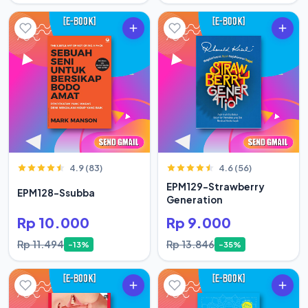
4.9 (83)
4.6 (56)
EPM129-Strawberry
EPM128-Ssubba
Generation
Rp 10.000
Rp 9.000
Rp 11.494
Rp 13.846
-13%
-35%