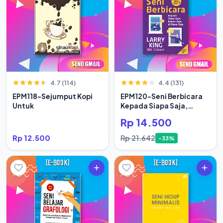
4.7 (114)
4.4 (131)
EPM118-Sejumput Kopi
EPM120-Seni Berbicara
Untuk
Kepada Siapa Saja,
Kapan Saja
Rp 14.500
Rp 12.500
Rp 21.642
-33%