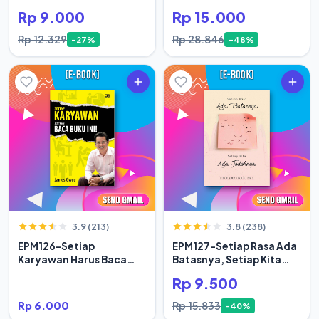
Rp 9.000
Rp 15.000
Rp 12.329
Rp 28.846
-27%
-48%
3.9 (213)
3.8 (238)
EPM126-Setiap
EPM127-Setiap Rasa Ada
Karyawan Harus Baca
Batasnya, Setiap Kita
Buku Ini
Ada Jodoh
Rp 9.500
Rp 6.000
Rp 15.833
-40%