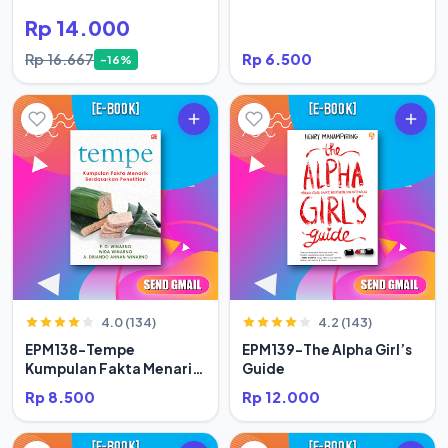
Rp 14.000
Rp 16.667
Rp 6.500
-16%
4.0 (134)
4.2 (143)
EPM138-Tempe
EPM139-The Alpha Girl’s
Kumpulan Fakta Menarik
Guide
Berdasar
Rp 8.500
Rp 12.000