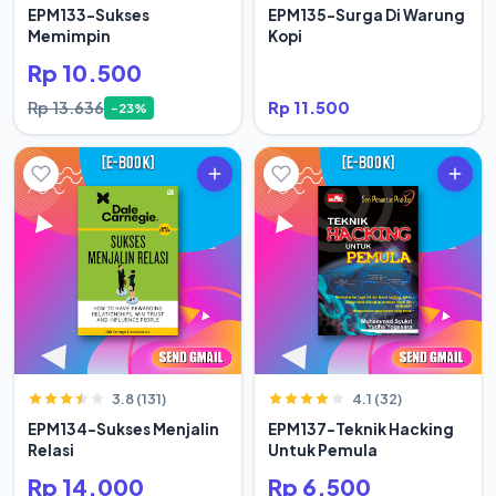
EPM133-Sukses
EPM135-Surga Di Warung
Memimpin
Kopi
Rp 10.500
Rp 13.636
Rp 11.500
-23%
3.8 (131)
4.1 (32)
EPM134-Sukses Menjalin
EPM137-Teknik Hacking
Relasi
Untuk Pemula
Rp 14.000
Rp 6.500