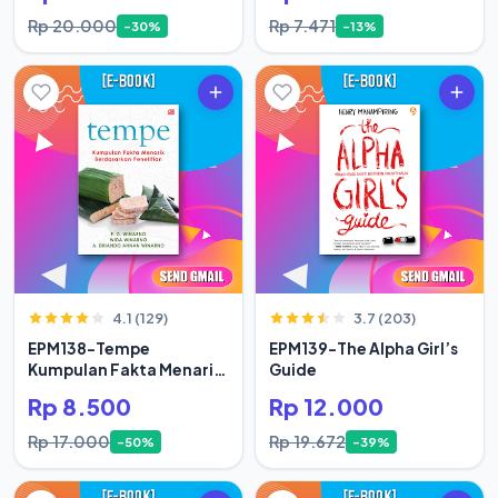
Rp 20.000
Rp 7.471
-30%
-13%
4.1 (129)
3.7 (203)
EPM138-Tempe
EPM139-The Alpha Girl’s
Kumpulan Fakta Menarik
Guide
Berdasar
Rp 8.500
Rp 12.000
Rp 17.000
Rp 19.672
-50%
-39%