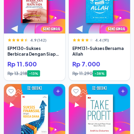
4.9 (142)
4.4 (91)
EPM130-Sukses
EPM131-Sukses Bersama
Berbicara Dengan Siapa
Allah
Saja
Rp 11.500
Rp 7.000
Rp 13.218
Rp 11.290
-13%
-38%