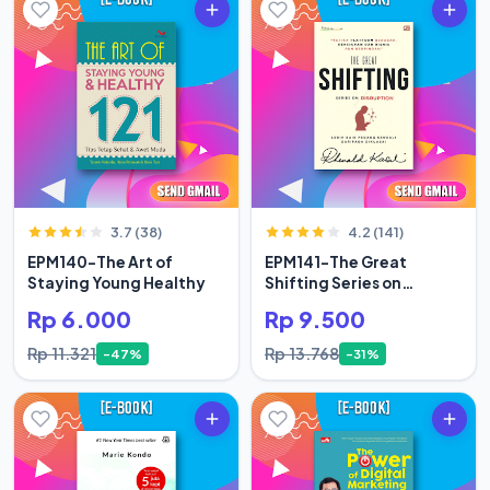
3.7 (38)
4.2 (141)
EPM140-The Art of
EPM141-The Great
Staying Young Healthy
Shifting Series on
Disruption
Rp 6.000
Rp 9.500
Rp 11.321
Rp 13.768
-47%
-31%