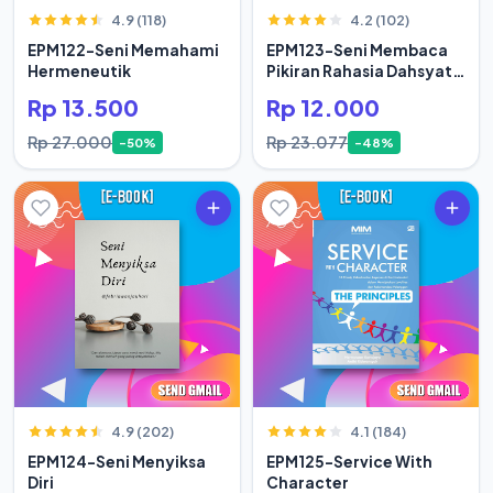
4.9 (118)
4.2 (102)
EPM122-Seni Memahami
EPM123-Seni Membaca
Hermeneutik
Pikiran Rahasia Dahsyat
Hidup Orang Sukses
Rp 13.500
Rp 12.000
Rp 27.000
Rp 23.077
-50%
-48%
4.9 (202)
4.1 (184)
EPM124-Seni Menyiksa
EPM125-Service With
Diri
Character