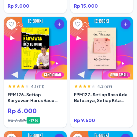
Rp 9.000
Rp 15.000
4.1 (111)
4.2 (69)
EPM126-Setiap
EPM127-Setiap Rasa Ada
Karyawan Harus Baca
Batasnya, Setiap Kita
Buku Ini
Ada Jodoh
Rp 6.000
Rp 7.229
Rp 9.500
-17%