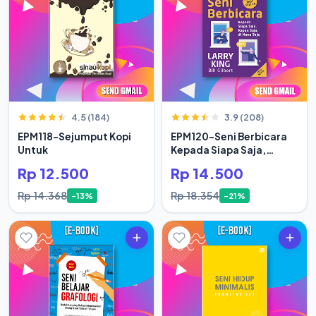
4.5 (184)
3.9 (208)
EPM118-Sejumput Kopi
EPM120-Seni Berbicara
Untuk
Kepada Siapa Saja,
Kapan Saja
Rp 12.500
Rp 14.500
Rp 14.368
Rp 18.354
-13%
-21%