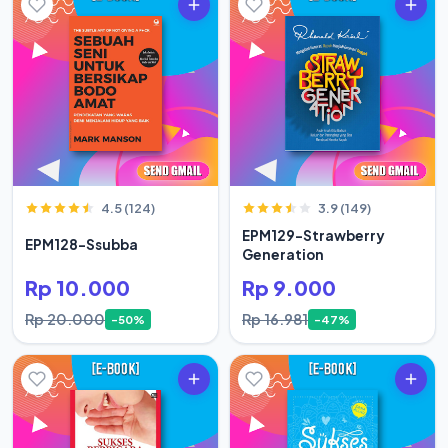
4.5 (124)
3.9 (149)
EPM129-Strawberry
EPM128-Ssubba
Generation
Rp 10.000
Rp 9.000
Rp 20.000
Rp 16.981
-50%
-47%