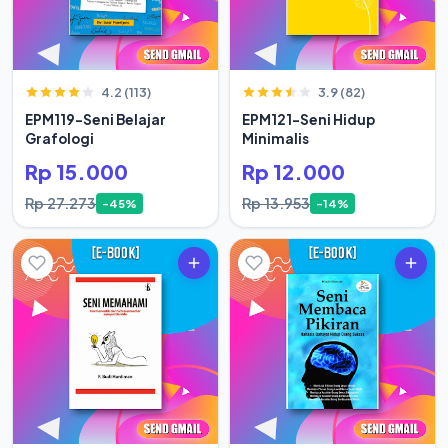
4.2 (113)
3.9 (82)
EPM119-Seni Belajar
EPM121-Seni Hidup
Grafologi
Minimalis
Rp 15.000
Rp 12.000
Rp 27.273
Rp 13.953
-45%
-14%