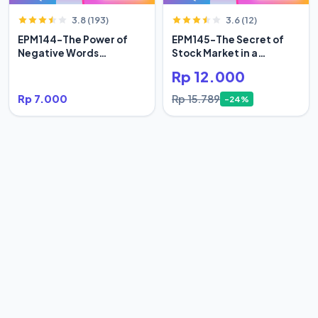
3.8 (193)
3.6 (12)
EPM144-The Power of
EPM145-The Secret of
Negative Words
Stock Market in a
Bertumbuh
Century
Rp 12.000
Rp 7.000
Rp 15.789
-24%
4.3 (103)
4.9 (167)
EPM146-The True Life of
EPM147-Tidak Ada Yang