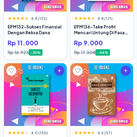
4.8 (132)
4.8 (121)
EPM132-Sukses Finansial
EPM136-Take Profit
Dengan Reksa Dana
Mencari Untung Di Pasar
Modal Secara Rasional
Rp 11.000
Rp 9.000
Rp 16.923
Rp 17.308
-35%
-48%
4.0 (150)
4.6 (57)