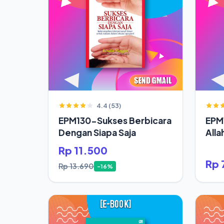
4.4 (53)
EPM130-Sukses Berbicara
EPM
Dengan Siapa Saja
Alla
Rp 11.500
Rp 
Rp 13.690
-16%