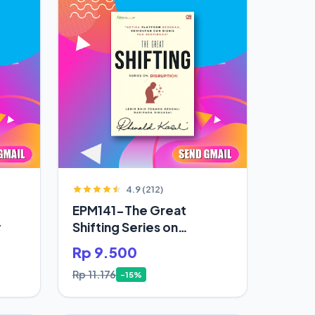
4.9 (212)
EPM141-The Great
y
Shifting Series on
Disruption
Rp 9.500
Rp 11.176
-15%