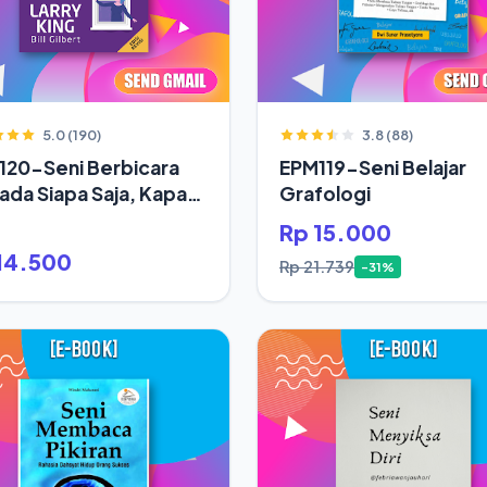
5.0 (190)
3.8 (88)
120-Seni Berbicara
EPM119-Seni Belajar
da Siapa Saja, Kapan
Grafologi
Rp 15.000
14.500
Rp 21.739
-31%