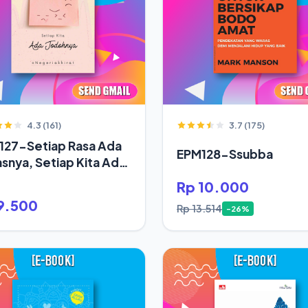
4.3 (161)
3.7 (175)
127-Setiap Rasa Ada
EPM128-Ssubba
snya, Setiap Kita Ada
oh
Rp 10.000
9.500
Rp 13.514
-26%