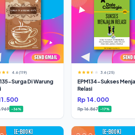
4.6 (119)
3.6 (25)
135-Surga Di Warung
EPM134-Sukses Menjal
i
Relasi
11.500
Rp 14.000
7.969
Rp 16.867
-36%
-17%