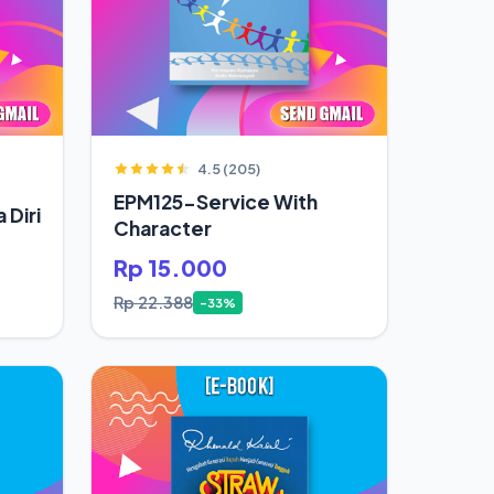
4.5 (205)
EPM125-Service With
 Diri
Character
Rp 15.000
Rp 22.388
-33%