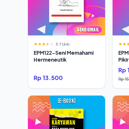
3.7 (64)
EPM122-Seni Memahami
EPM
Hermeneutik
Piki
Hid
Rp 
Rp 13.500
Rp 1