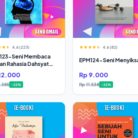
4.6 (223)
4.6 (82)
123-Seni Membaca
EPM124-Seni Menyiksa
ran Rahasia Dahsyat
up Orang Sukses
12.000
Rp 9.000
5.385
Rp 11.538
-22%
-22%