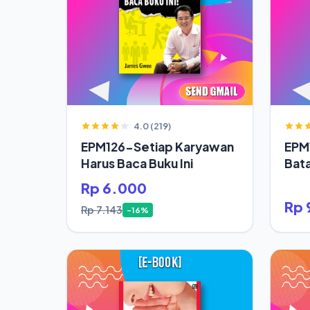
4.0 (219)
EPM126-Setiap Karyawan
EPM
Harus Baca Buku Ini
Bata
Jod
Rp 6.000
Rp 
Rp 7.143
-16%