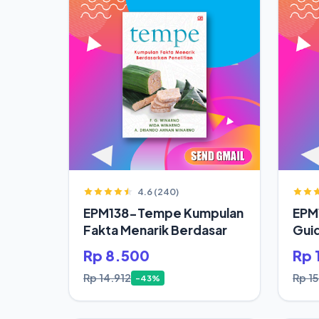
4.6 (240)
EPM138-Tempe Kumpulan
EPM1
Fakta Menarik Berdasar
Gui
Rp 8.500
Rp 
Rp 14.912
Rp 1
-43%