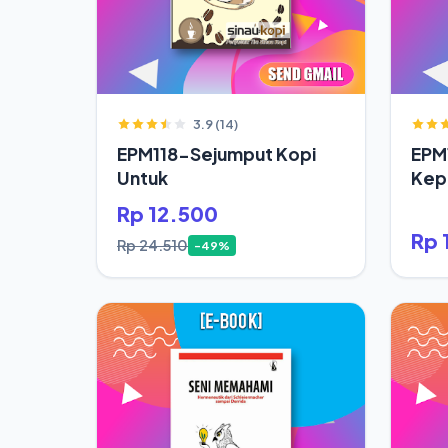
3.9 (14)
EPM118-Sejumput Kopi
EPM
Untuk
Kepa
Saja
Rp 12.500
Rp 
Rp 24.510
-49%