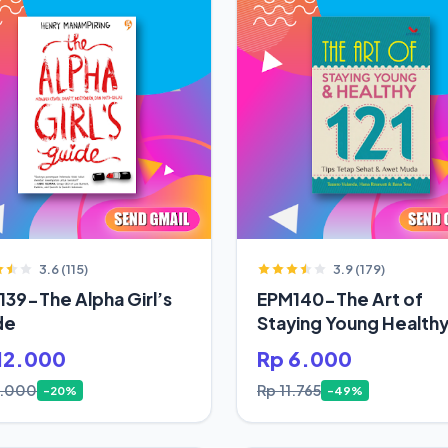
3.6 (115)
3.9 (179)
39-The Alpha Girl’s
EPM140-The Art of
de
Staying Young Health
12.000
Rp 6.000
5.000
Rp 11.765
-20%
-49%