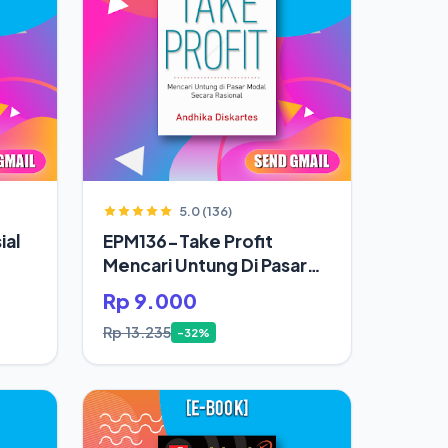
5.0 (136)
ial
EPM136-Take Profit
Mencari Untung Di Pasar
Modal Secara Rasional
Rp 9.000
Rp 13.235
-32%