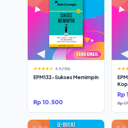
4.5 (136)
EPM133-Sukses Memimpin
EPM
Kop
Rp 
Rp 10.500
Rp 1