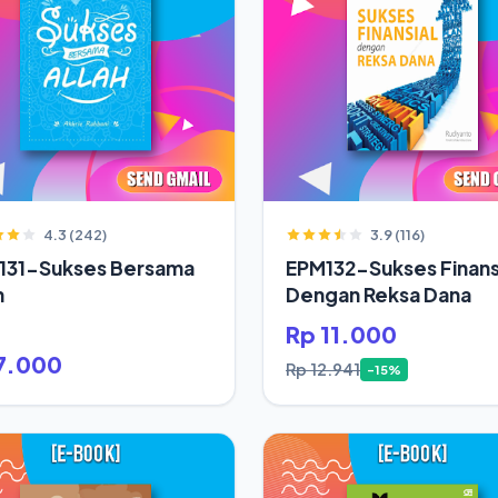
4.3 (242)
3.9 (116)
131-Sukses Bersama
EPM132-Sukses Finans
h
Dengan Reksa Dana
Rp 11.000
7.000
Rp 12.941
-15%