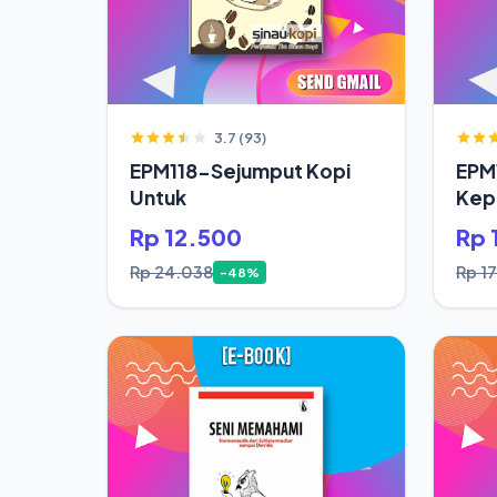
3.7 (93)
EPM118-Sejumput Kopi
EPM
Untuk
Kepa
Saja
Rp 12.500
Rp 
Rp 24.038
Rp 1
-48%