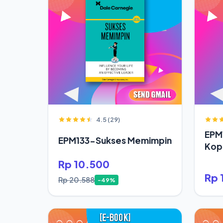
4.5 (29)
EPM
EPM133-Sukses Memimpin
Kop
Rp 10.500
Rp 
Rp 20.588
-49%