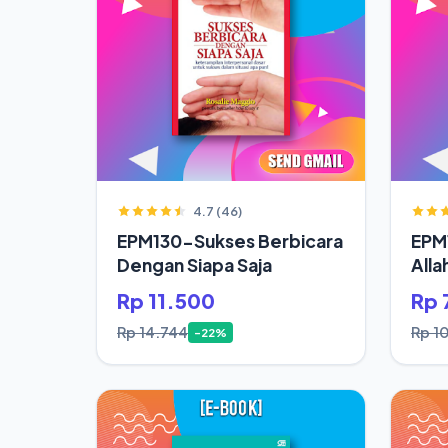
4.7 (46)
EPM130-Sukses Berbicara
EPM
Dengan Siapa Saja
Alla
Rp 11.500
Rp 
Rp 14.744
Rp 1
-22%