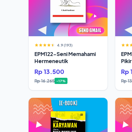
4.9 (193)
EPM122-Seni Memahami
EPM
Hermeneutik
Piki
Hid
Rp 13.500
Rp 
Rp 16.265
Rp 1
-17%