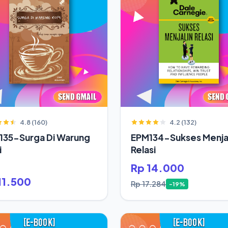
4.8 (160)
4.2 (132)
135-Surga Di Warung
EPM134-Sukses Menjal
i
Relasi
Rp 14.000
11.500
Rp 17.284
-19%