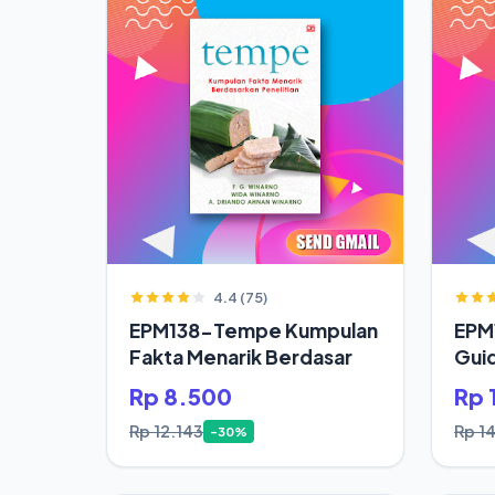
4.4 (75)
EPM138-Tempe Kumpulan
EPM1
Fakta Menarik Berdasar
Gui
Rp 8.500
Rp 
Rp 12.143
Rp 1
-30%