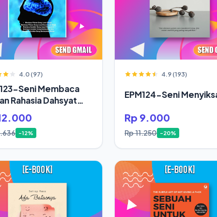
4.0 (97)
4.9 (193)
123-Seni Membaca
EPM124-Seni Menyiksa
ran Rahasia Dahsyat
up Orang Sukses
12.000
Rp 9.000
3.636
Rp 11.250
-12%
-20%