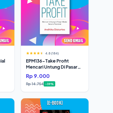
4.8 (184)
ial
EPM136-Take Profit
Mencari Untung Di Pasar
Modal Secara Rasional
Rp 9.000
Rp 14.754
-39%