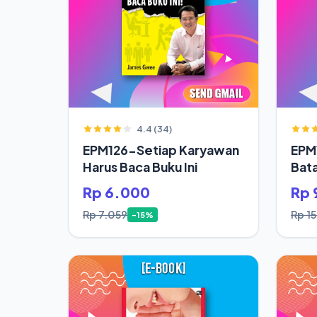
4.4 (34)
EPM126-Setiap Karyawan
EPM
Harus Baca Buku Ini
Bata
Jod
Rp 6.000
Rp 
Rp 7.059
Rp 1
-15%