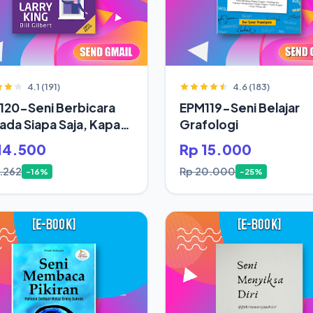
4.1 (191)
4.6 (183)
120-Seni Berbicara
EPM119-Seni Belajar
da Siapa Saja, Kapan
Grafologi
14.500
Rp 15.000
7.262
Rp 20.000
-16%
-25%