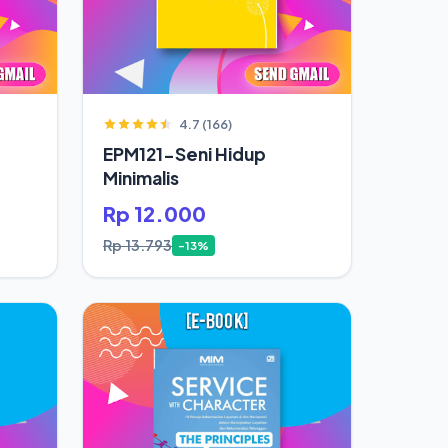
4.7 (166)
EPM121-Seni Hidup
Minimalis
Rp 12.000
Rp 13.793
-13%