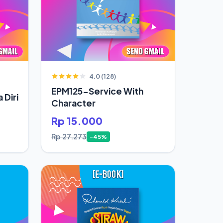
4.0 (128)
EPM125-Service With
 Diri
Character
Rp 15.000
Rp 27.273
-45%