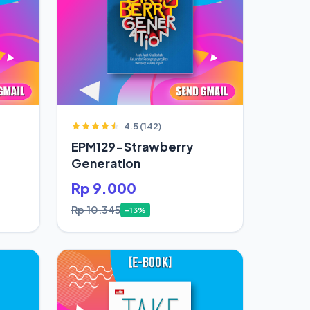
4.5 (142)
EPM129-Strawberry
Generation
Rp 9.000
Rp 10.345
-13%