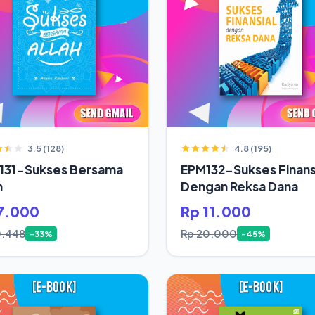
3.5 (128)
4.8 (195)
131-Sukses Bersama
EPM132-Sukses Finans
h
Dengan Reksa Dana
7.000
Rp 11.000
0.448
Rp 20.000
-33%
-45%