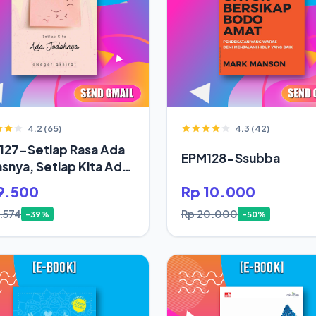
4.2 (65)
4.3 (42)
127-Setiap Rasa Ada
EPM128-Ssubba
snya, Setiap Kita Ada
oh
9.500
Rp 10.000
5.574
Rp 20.000
-39%
-50%