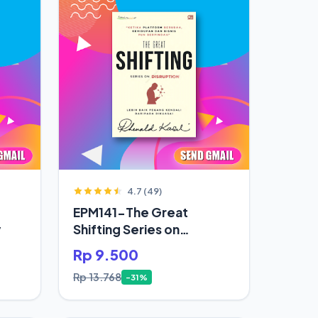
4.7 (49)
EPM141-The Great
y
Shifting Series on
Disruption
Rp 9.500
Rp 13.768
-31%