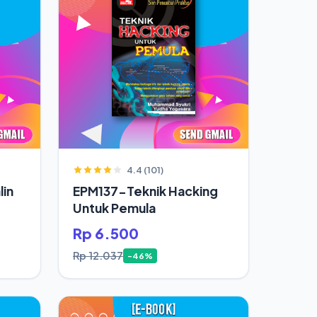
4.4 (101)
in
EPM137-Teknik Hacking
Untuk Pemula
Rp 6.500
Rp 12.037
-46%