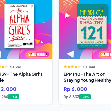
4.1 (20)
4.1 (168)
39-The Alpha Girl’s
EPM140-The Art of
de
Staying Young Health
12.000
Rp 6.000
4.286
Rp 8.333
-16%
-28%