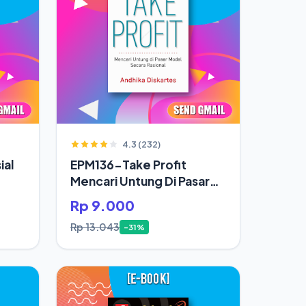
4.3 (232)
ial
EPM136-Take Profit
Mencari Untung Di Pasar
Modal Secara Rasional
Rp 9.000
Rp 13.043
-31%