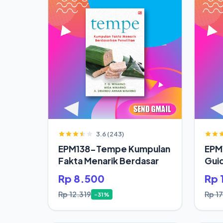
3.6 (243)
EPM138-Tempe Kumpulan
EPM1
Fakta Menarik Berdasar
Gui
Rp 8.500
Rp 
Rp 12.319
Rp 17
-31%