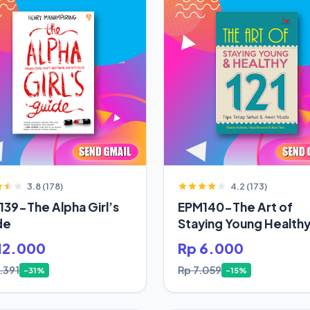
3.8 (178)
4.2 (173)
39-The Alpha Girl’s
EPM140-The Art of
de
Staying Young Health
12.000
Rp 6.000
.391
Rp 7.059
-31%
-15%