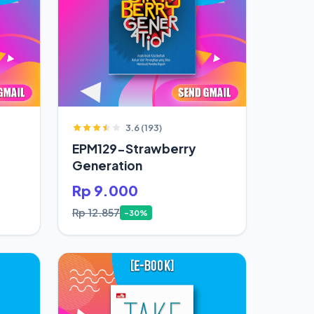
3.6 (193)
EPM129-Strawberry
Generation
Rp 9.000
Rp 12.857
-30%