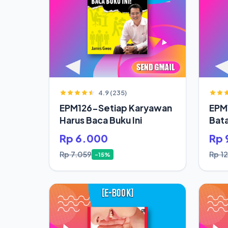
4.9 (235)
EPM126-Setiap Karyawan
EPM
Harus Baca Buku Ini
Bata
Jod
Rp 6.000
Rp 
Rp 7.059
Rp 1
-15%