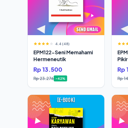
4.4 (48)
EPM122-Seni Memahami
EPM
Hermeneutik
Piki
Hid
Rp 13.500
Rp 
Rp 23.276
Rp 1
-42%