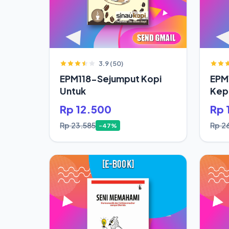
3.9 (50)
EPM118-Sejumput Kopi
EPM
Untuk
Kepa
Saja
Rp 12.500
Rp 
Rp 23.585
Rp 2
-47%