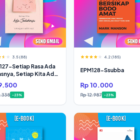
3.5 (88)
4.2 (185)
127-Setiap Rasa Ada
EPM128-Ssubba
snya, Setiap Kita Ada
oh
9.500
Rp 10.000
2.338
Rp 12.987
-23%
-23%