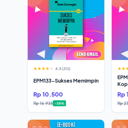
4.3 (212)
EPM
EPM133-Sukses Memimpin
Kop
Rp 10.500
Rp 
Rp 16.935
Rp 2
-38%