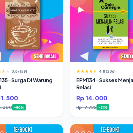
3.8 (159)
4.8 (236)
135-Surga Di Warung
EPM134-Sukses Menjal
i
Relasi
11.500
Rp 14.000
3.000
Rp 17.722
-50%
-21%