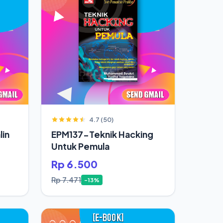
4.7 (50)
in
EPM137-Teknik Hacking
Untuk Pemula
Rp 6.500
Rp 7.471
-13%