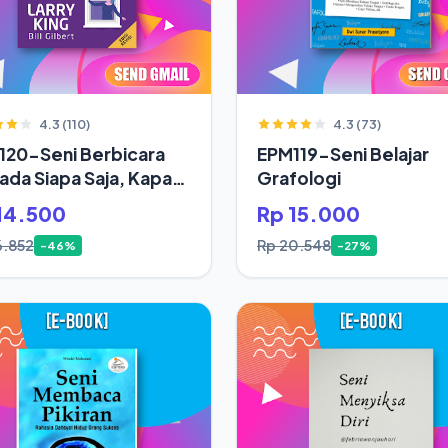
4.3 (110)
4.3 (73)
120-Seni Berbicara
EPM119-Seni Belajar
da Siapa Saja, Kapan
Grafologi
14.500
Rp 15.000
6.852
Rp 20.548
-46%
-27%