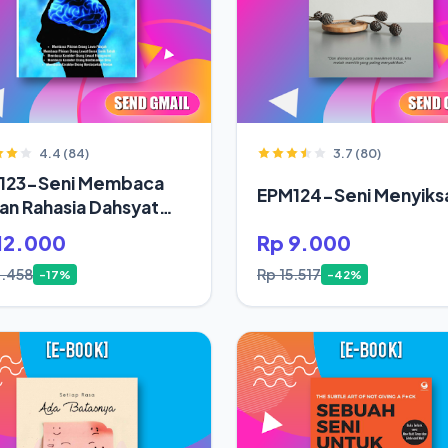
4.4 (84)
3.7 (80)
123-Seni Membaca
EPM124-Seni Menyiksa
ran Rahasia Dahsyat
up Orang Sukses
12.000
Rp 9.000
4.458
Rp 15.517
-17%
-42%