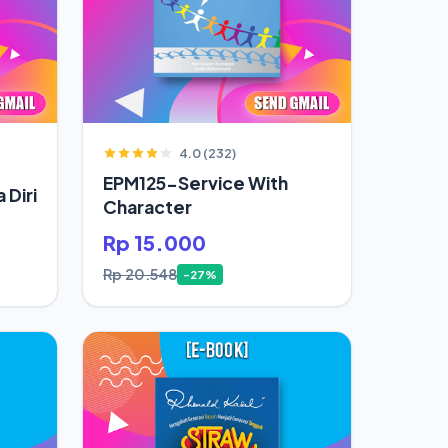
4.0 (232)
EPM125-Service With
 Diri
Character
Rp 15.000
Rp 20.548
-27%