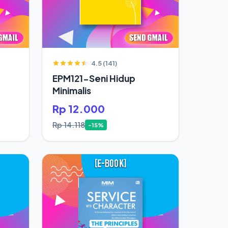
4.5 (141)
EPM121-Seni Hidup
Minimalis
Rp 12.000
Rp 14.118
-15%