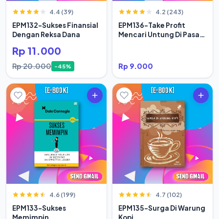
4.4 (39)
4.2 (243)
EPM132-Sukses Finansial
EPM136-Take Profit
Dengan Reksa Dana
Mencari Untung Di Pasar
Modal Secara Rasional
Rp 11.000
Rp 20.000
Rp 9.000
-45%
4.6 (199)
4.7 (102)
EPM133-Sukses
EPM135-Surga Di Warung
Memimpin
Kopi