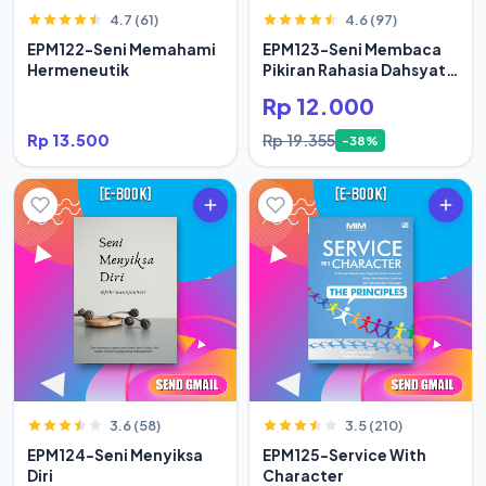
4.7 (61)
4.6 (97)
EPM122-Seni Memahami
EPM123-Seni Membaca
Hermeneutik
Pikiran Rahasia Dahsyat
Hidup Orang Sukses
Rp 12.000
Rp 13.500
Rp 19.355
-38%
3.6 (58)
3.5 (210)
EPM124-Seni Menyiksa
EPM125-Service With
Diri
Character