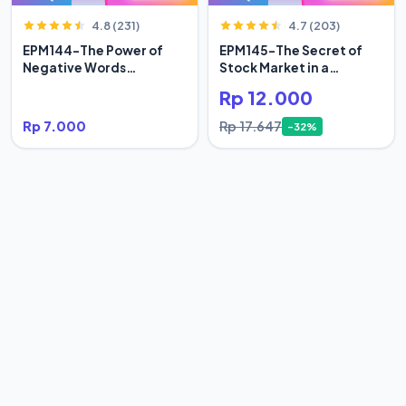
4.8 (231)
4.7 (203)
EPM144-The Power of
EPM145-The Secret of
Negative Words
Stock Market in a
Bertumbuh
Century
Rp 12.000
Rp 7.000
Rp 17.647
-32%
4.7 (134)
4.4 (124)
EPM146-The True Life of
EPM147-Tidak Ada Yang