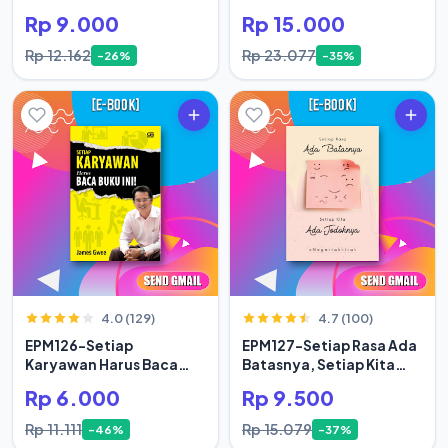
Rp 9.000
Rp 15.000
Rp 12.162
Rp 23.077
-26%
-35%
4.0 (129)
4.7 (100)
EPM126-Setiap
EPM127-Setiap Rasa Ada
Karyawan Harus Baca
Batasnya, Setiap Kita
Buku Ini
Ada Jodoh
Rp 6.000
Rp 9.500
Rp 11.111
Rp 15.079
-46%
-37%