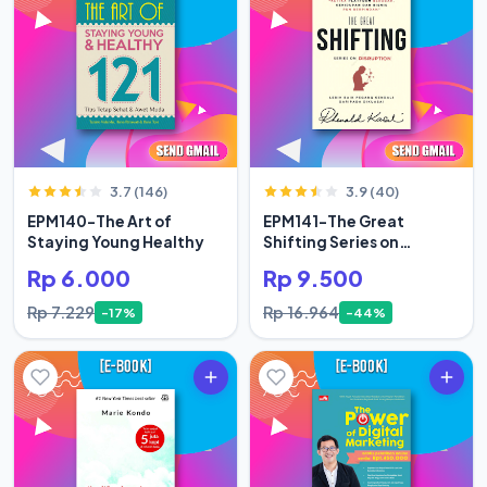
3.7 (146)
3.9 (40)
EPM140-The Art of
EPM141-The Great
Staying Young Healthy
Shifting Series on
Disruption
Rp 6.000
Rp 9.500
Rp 7.229
Rp 16.964
-17%
-44%