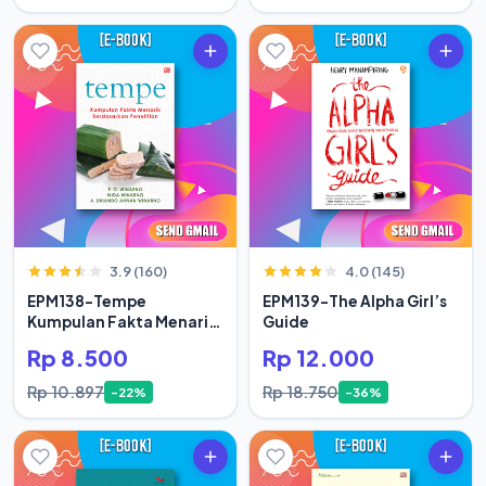
3.9 (160)
4.0 (145)
EPM138-Tempe
EPM139-The Alpha Girl’s
Kumpulan Fakta Menarik
Guide
Berdasar
Rp 8.500
Rp 12.000
Rp 10.897
Rp 18.750
-22%
-36%