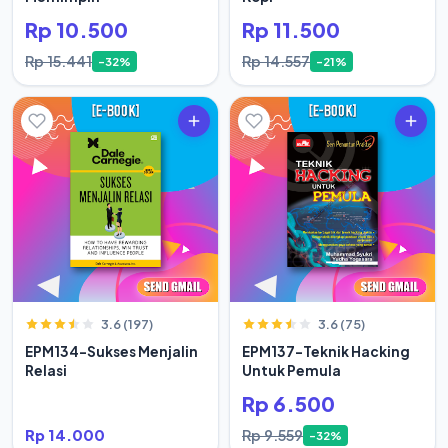
Rp 10.500
Rp 11.500
Rp 15.441
Rp 14.557
-32%
-21%
3.6 (197)
3.6 (75)
EPM134-Sukses Menjalin
EPM137-Teknik Hacking
Relasi
Untuk Pemula
Rp 6.500
Rp 14.000
Rp 9.559
-32%