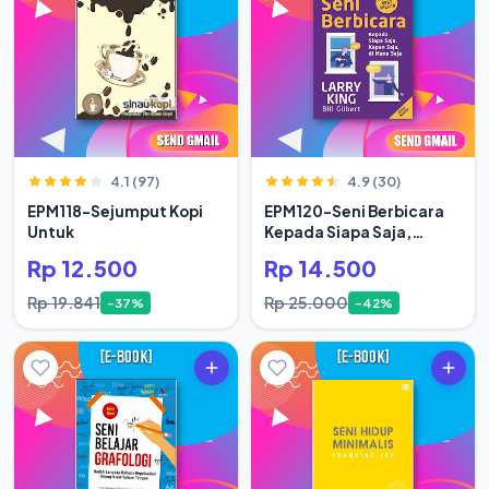
4.1 (97)
4.9 (30)
EPM118-Sejumput Kopi
EPM120-Seni Berbicara
Untuk
Kepada Siapa Saja,
Kapan Saja
Rp 12.500
Rp 14.500
Rp 19.841
Rp 25.000
-37%
-42%