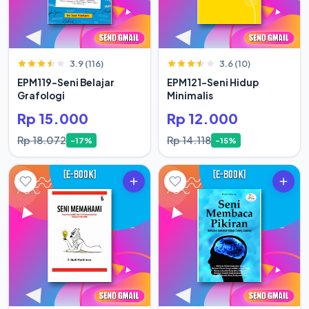
3.9 (116)
3.6 (10)
EPM119-Seni Belajar
EPM121-Seni Hidup
Grafologi
Minimalis
Rp 15.000
Rp 12.000
Rp 18.072
Rp 14.118
-17%
-15%