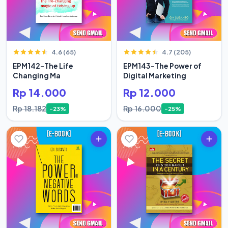
4.6 (65)
4.7 (205)
EPM142-The Life
EPM143-The Power of
Changing Ma
Digital Marketing
Rp 14.000
Rp 12.000
Rp 18.182
Rp 16.000
-23%
-25%