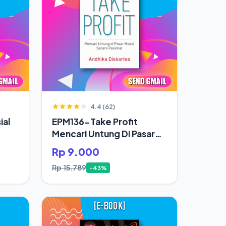
4.4 (62)
ial
EPM136-Take Profit
Mencari Untung Di Pasar
Modal Secara Rasional
Rp 9.000
Rp 15.789
-43%