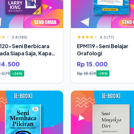
3.8 (185)
4.3 (77)
120-Seni Berbicara
EPM119-Seni Belajar
da Siapa Saja, Kapan
Grafologi
14.500
Rp 15.000
9.079
Rp 18.519
-24%
-19%