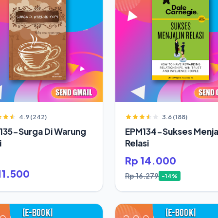
4.9 (242)
3.6 (188)
135-Surga Di Warung
EPM134-Sukses Menjal
i
Relasi
Rp 14.000
11.500
Rp 16.279
-14%