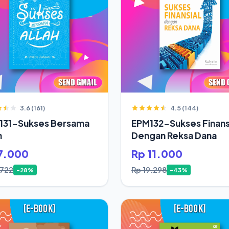
3.6 (161)
4.5 (144)
131-Sukses Bersama
EPM132-Sukses Finans
h
Dengan Reksa Dana
7.000
Rp 11.000
.722
Rp 19.298
-28%
-43%