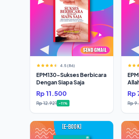
4.5 (86)
EPM130-Sukses Berbicara
EPM
Dengan Siapa Saja
Alla
Rp 11.500
Rp 
Rp 12.921
Rp 9
-11%