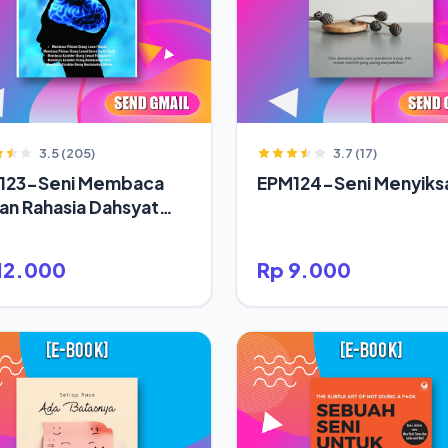
3.5 (205)
3.7 (17)
123-Seni Membaca
EPM124-Seni Menyiksa
ran Rahasia Dahsyat
up Orang Sukses
12.000
Rp 9.000