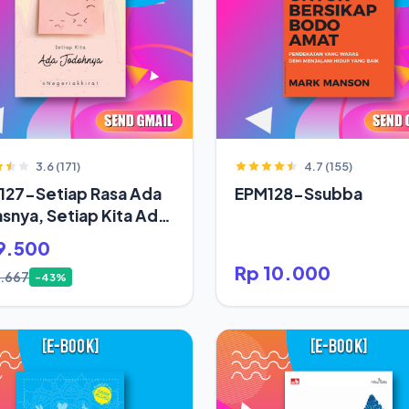
3.6 (171)
4.7 (155)
127-Setiap Rasa Ada
EPM128-Ssubba
snya, Setiap Kita Ada
oh
9.500
Rp 10.000
6.667
-43%