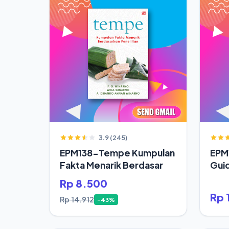
3.9 (245)
EPM138-Tempe Kumpulan
EPM1
Fakta Menarik Berdasar
Gui
Rp 8.500
Rp 
Rp 14.912
-43%