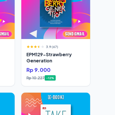
3.9 (67)
EPM129-Strawberry
Generation
Rp 9.000
Rp 10.227
-12%