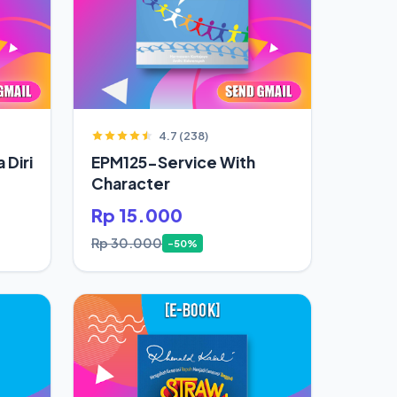
4.7 (238)
 Diri
EPM125-Service With
Character
Rp 15.000
Rp 30.000
-50%