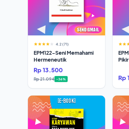
4.2 (71)
EPM122-Seni Memahami
EPM
Hermeneutik
Piki
Hid
Rp 13.500
Rp 
Rp 21.094
-36%