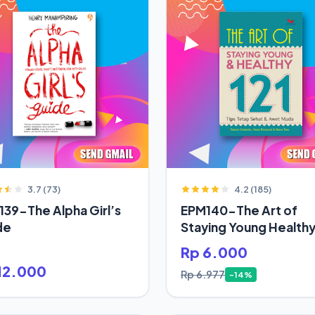
3.7 (73)
4.2 (185)
39-The Alpha Girl’s
EPM140-The Art of
de
Staying Young Health
Rp 6.000
12.000
Rp 6.977
-14%