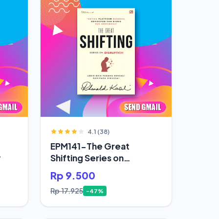
4.1 (38)
EPM141-The Great
y
Shifting Series on
Disruption
Rp 9.500
Rp 17.925
-47%