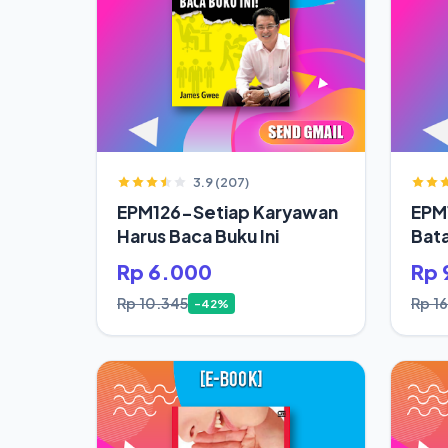
3.9 (207)
EPM126-Setiap Karyawan
EPM
Harus Baca Buku Ini
Bata
Jod
Rp 6.000
Rp 
Rp 10.345
Rp 1
-42%