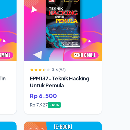
3.6 (92)
in
EPM137-Teknik Hacking
Untuk Pemula
Rp 6.500
Rp 7.927
-18%