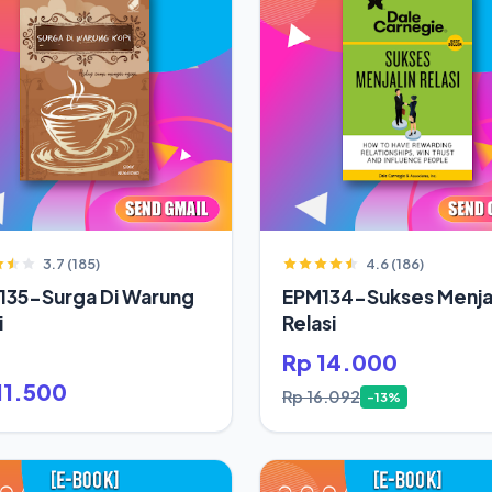
3.7 (185)
4.6 (186)
135-Surga Di Warung
EPM134-Sukses Menjal
i
Relasi
Rp 14.000
11.500
Rp 16.092
-13%