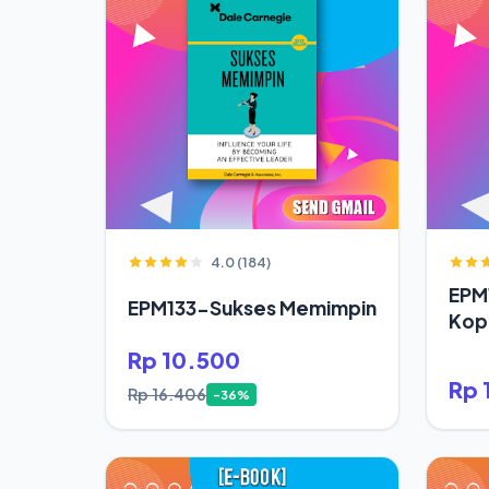
4.0 (184)
EPM
EPM133-Sukses Memimpin
Kop
Rp 10.500
Rp 
Rp 16.406
-36%