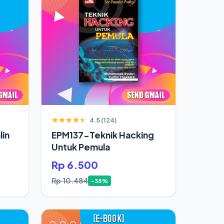
4.5 (124)
in
EPM137-Teknik Hacking
Untuk Pemula
Rp 6.500
Rp 10.484
-38%