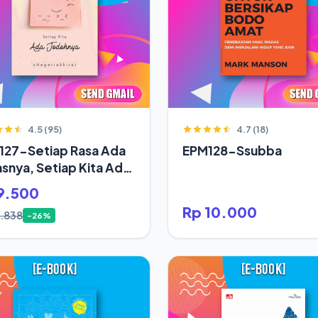
4.5 (95)
4.7 (18)
127-Setiap Rasa Ada
EPM128-Ssubba
snya, Setiap Kita Ada
oh
9.500
Rp 10.000
2.838
-26%