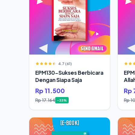
4.7 (61)
EPM130-Sukses Berbicara
EPM
Dengan Siapa Saja
Alla
Rp 11.500
Rp 
Rp 17.164
Rp 1
-33%