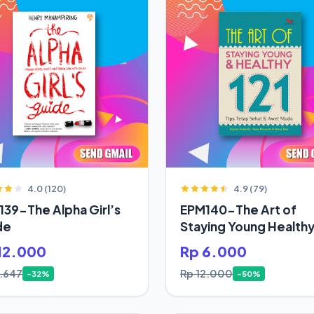
4.0 (120)
4.9 (79)
39-The Alpha Girl’s
EPM140-The Art of
de
Staying Young Health
12.000
Rp 6.000
7.647
Rp 12.000
-32%
-50%