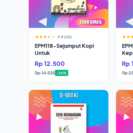
3.9 (20)
EPM118-Sejumput Kopi
EPM
Untuk
Kepa
Saja
Rp 12.500
Rp 
Rp 14.535
Rp 2
-14%