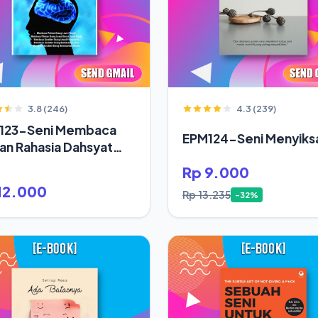
3.8 (246)
4.3 (239)
123-Seni Membaca
EPM124-Seni Menyiksa
ran Rahasia Dahsyat
up Orang Sukses
Rp 9.000
12.000
Rp 13.235
-32%