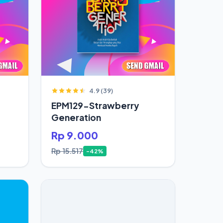
4.9 (39)
EPM129-Strawberry
Generation
Rp 9.000
Rp 15.517
-42%