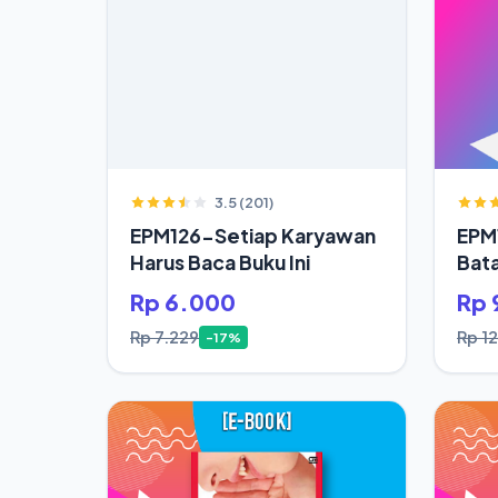
3.5 (201)
EPM126-Setiap Karyawan
EPM
Harus Baca Buku Ini
Bata
Jod
Rp 6.000
Rp 
Rp 7.229
Rp 1
-17%