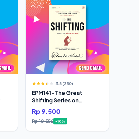
3.8 (250)
EPM141-The Great
y
Shifting Series on
Disruption
Rp 9.500
Rp 10.556
-10%