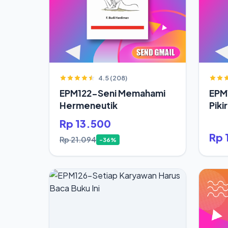
4.5 (208)
EPM122-Seni Memahami
EPM
Hermeneutik
Piki
Hid
Rp 13.500
Rp 
Rp 21.094
-36%