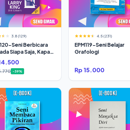
3.8 (129)
4.5 (231)
120-Seni Berbicara
EPM119-Seni Belajar
da Siapa Saja, Kapan
Grafologi
14.500
Rp 15.000
3.770
-39%