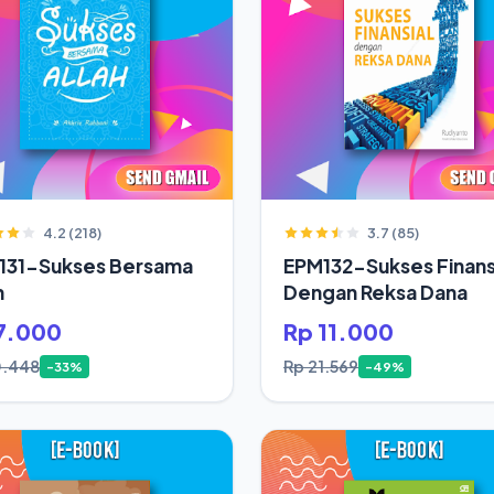
4.2 (218)
3.7 (85)
131-Sukses Bersama
EPM132-Sukses Finans
h
Dengan Reksa Dana
7.000
Rp 11.000
0.448
Rp 21.569
-33%
-49%