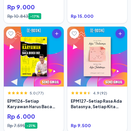
Rp 9.000
Rp 10.843
Rp 15.000
-17%
5.0 (77)
4.9 (92)
EPM126-Setiap
EPM127-Setiap Rasa Ada
Karyawan Harus Baca
Batasnya, Setiap Kita
Buku Ini
Ada Jodoh
Rp 6.000
Rp 7.595
Rp 9.500
-21%