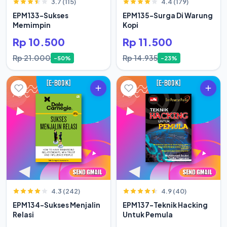
3.7 (115)
4.4 (179)
EPM133-Sukses
EPM135-Surga Di Warung
Memimpin
Kopi
Rp 10.500
Rp 11.500
Rp 21.000
Rp 14.935
-50%
-23%
4.3 (242)
4.9 (40)
EPM134-Sukses Menjalin
EPM137-Teknik Hacking
Relasi
Untuk Pemula