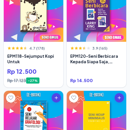
4.7 (178)
3.9 (165)
EPM118-Sejumput Kopi
EPM120-Seni Berbicara
Untuk
Kepada Siapa Saja,
Kapan Saja
Rp 12.500
Rp 17.123
Rp 14.500
-27%