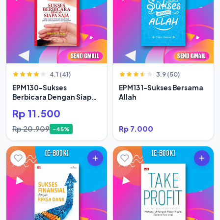
4.1 (41)
3.9 (50)
EPM130-Sukses
EPM131-Sukses Bersama
Berbicara Dengan Siapa
Allah
Saja
Rp 11.500
Rp 20.909
Rp 7.000
-45%