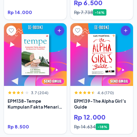
Rp 6.500
Rp 14.000
Rp 7.738
-16%
3.7 (204)
4.6 (170)
EPM138-Tempe
EPM139-The Alpha Girl’s
Kumpulan Fakta Menarik
Guide
Berdasar
Rp 12.000
Rp 8.500
Rp 14.634
-18%