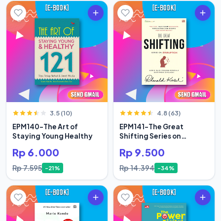
3.5 (10)
4.8 (63)
EPM140-The Art of
EPM141-The Great
Staying Young Healthy
Shifting Series on
Disruption
Rp 6.000
Rp 9.500
Rp 7.595
Rp 14.394
-21%
-34%