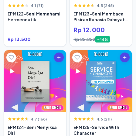
4.1 (71)
4.5 (245)
EPM122-Seni Memahami
EPM123-Seni Membaca
Hermeneutik
Pikiran Rahasia Dahsyat
Hidup Orang Sukses
Rp 12.000
Rp 13.500
Rp 22.222
-46%
4.7 (168)
4.6 (211)
EPM124-Seni Menyiksa
EPM125-Service With
Diri
Character