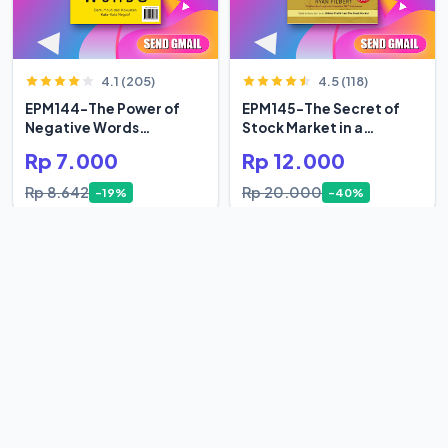
4.1 (205)
4.5 (118)
EPM144-The Power of
EPM145-The Secret of
Negative Words
Stock Market in a
Bertumbuh
Century
Rp 7.000
Rp 12.000
Rp 8.642
Rp 20.000
-19%
-40%