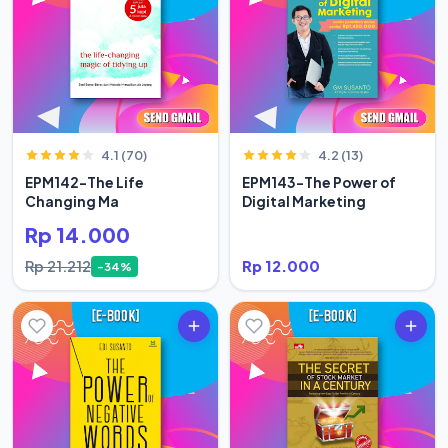
4.1 (70)
4.2 (13)
EPM142-The Life
EPM143-The Power of
Changing Ma
Digital Marketing
Rp 14.000
Rp 21.212
Rp 12.000
-34%