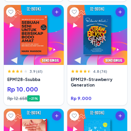
3.9 (61)
4.8 (74)
EPM128-Ssubba
EPM129-Strawberry
Generation
Rp 10.000
Rp 12.658
Rp 9.000
-21%