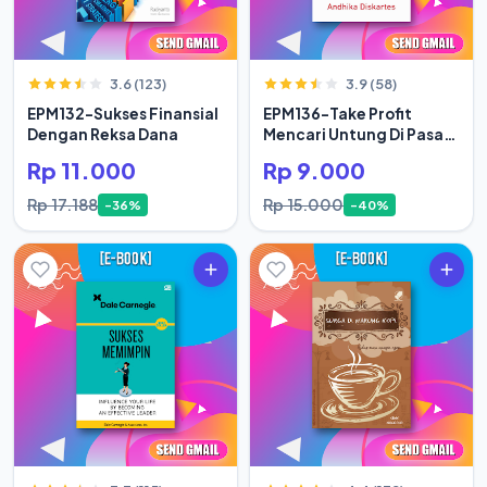
3.6 (123)
3.9 (58)
EPM132-Sukses Finansial
EPM136-Take Profit
Dengan Reksa Dana
Mencari Untung Di Pasar
Modal Secara Rasional
Rp 11.000
Rp 9.000
Rp 17.188
Rp 15.000
-36%
-40%