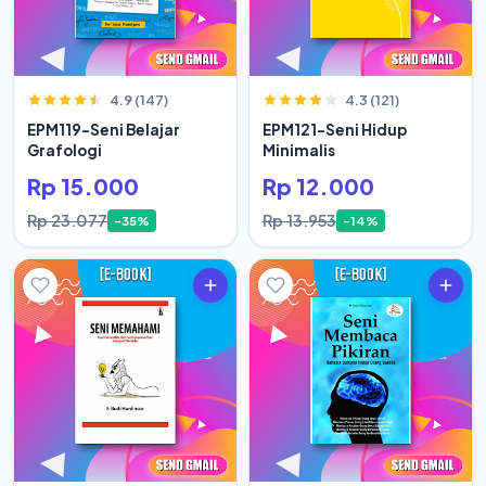
4.9 (147)
4.3 (121)
EPM119-Seni Belajar
EPM121-Seni Hidup
Grafologi
Minimalis
Rp 15.000
Rp 12.000
Rp 23.077
Rp 13.953
-35%
-14%