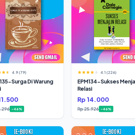
4.9 (79)
4.1 (226)
135-Surga Di Warung
EPM134-Sukses Menjal
i
Relasi
11.500
Rp 14.000
1.296
Rp 25.926
-46%
-46%