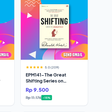
5.0 (209)
EPM141-The Great
y
Shifting Series on
Disruption
Rp 9.500
Rp 11.176
-15%