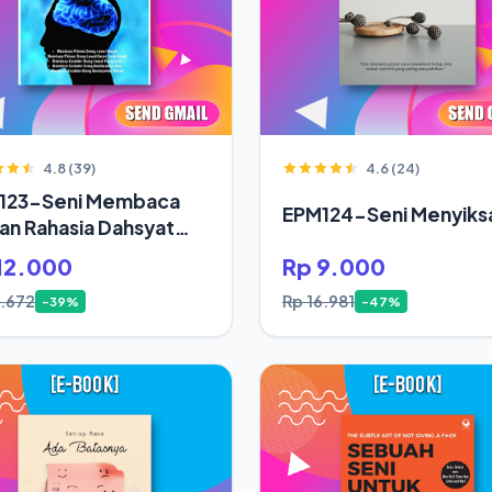
4.8 (39)
4.6 (24)
123-Seni Membaca
EPM124-Seni Menyiksa
ran Rahasia Dahsyat
up Orang Sukses
12.000
Rp 9.000
9.672
Rp 16.981
-39%
-47%