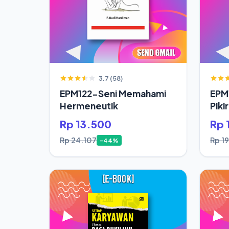
3.7 (58)
EPM122-Seni Memahami
EPM
Hermeneutik
Piki
Hid
Rp 13.500
Rp 
Rp 24.107
Rp 1
-44%