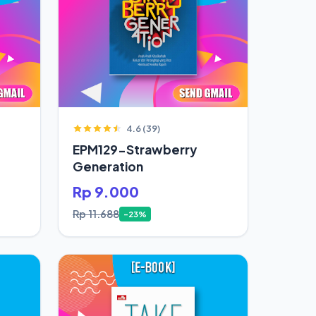
4.6 (39)
EPM129-Strawberry
Generation
Rp 9.000
Rp 11.688
-23%