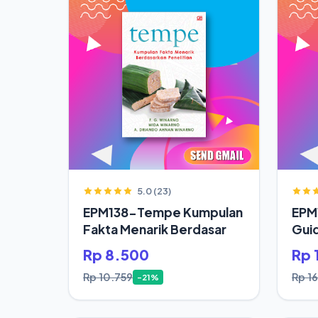
5.0 (23)
EPM138-Tempe Kumpulan
EPM1
Fakta Menarik Berdasar
Gui
Rp 8.500
Rp 
Rp 10.759
Rp 1
-21%