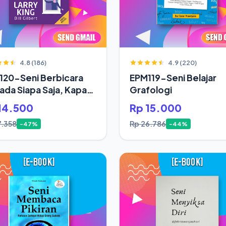
4.8 (186)
4.9 (220)
120-Seni Berbicara
EPM119-Seni Belajar
da Siapa Saja, Kapan
Grafologi
14.500
Rp 15.000
7.358
Rp 26.786
-47%
-44%