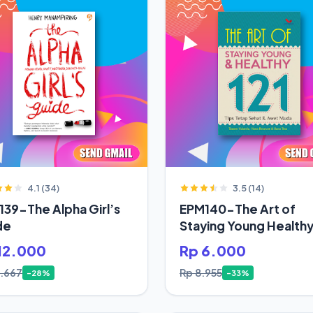
4.1 (34)
3.5 (14)
39-The Alpha Girl’s
EPM140-The Art of
de
Staying Young Health
12.000
Rp 6.000
6.667
Rp 8.955
-28%
-33%