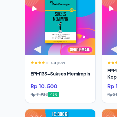
4.4 (109)
EPM
EPM133-Sukses Memimpin
Kop
Rp 10.500
Rp 
Rp 11.932
Rp 2
-12%