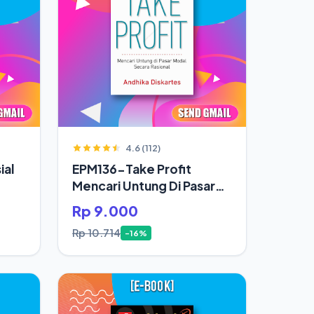
4.6 (112)
ial
EPM136-Take Profit
Mencari Untung Di Pasar
Modal Secara Rasional
Rp 9.000
Rp 10.714
-16%