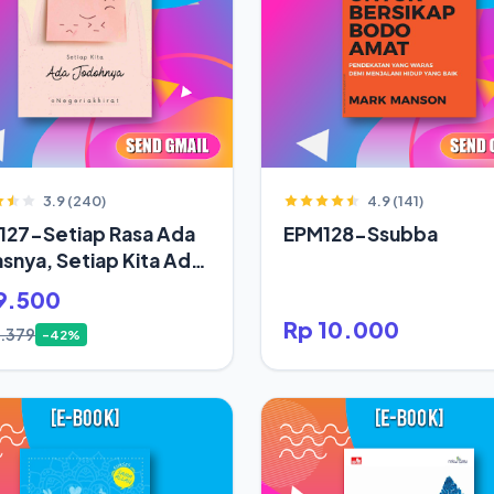
3.9 (240)
4.9 (141)
127-Setiap Rasa Ada
EPM128-Ssubba
snya, Setiap Kita Ada
oh
9.500
Rp 10.000
6.379
-42%