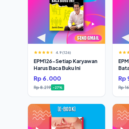
4.9 (126)
EPM126-Setiap Karyawan
EPM
Harus Baca Buku Ini
Bata
Jod
Rp 6.000
Rp 
Rp 8.219
Rp 1
-27%