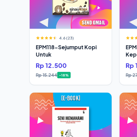
4.6 (23)
EPM118-Sejumput Kopi
EPM
Untuk
Kepa
Saja
Rp 12.500
Rp 
Rp 15.244
Rp 2
-18%