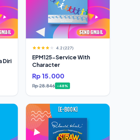
4.2 (227)
EPM125-Service With
 Diri
Character
Rp 15.000
Rp 28.846
-48%