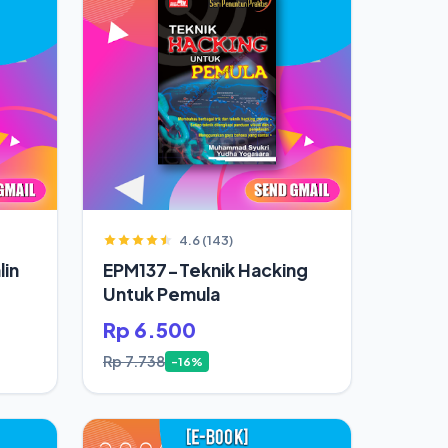
4.6 (143)
in
EPM137-Teknik Hacking
Untuk Pemula
Rp 6.500
Rp 7.738
-16%