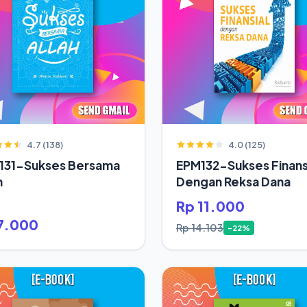
4.7 (138)
4.0 (125)
131-Sukses Bersama
EPM132-Sukses Finans
h
Dengan Reksa Dana
Rp 11.000
7.000
Rp 14.103
-22%