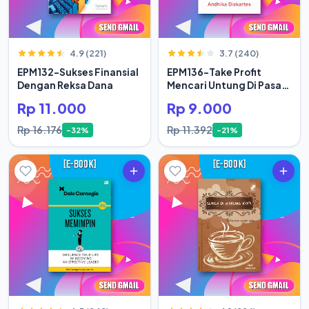
4.9 (221)
3.7 (240)
EPM132-Sukses Finansial
EPM136-Take Profit
Dengan Reksa Dana
Mencari Untung Di Pasar
Modal Secara Rasional
Rp 11.000
Rp 9.000
Rp 16.176
Rp 11.392
-32%
-21%