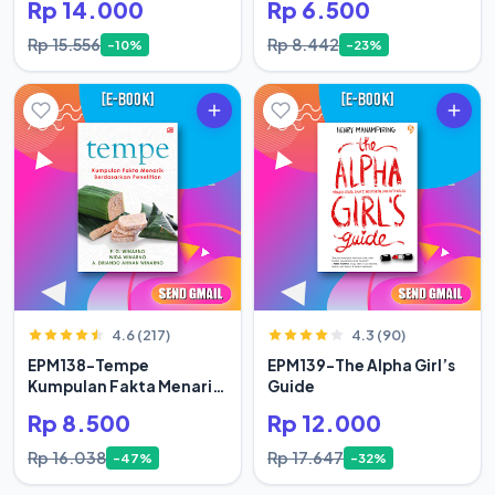
Rp 14.000
Rp 6.500
Rp 15.556
Rp 8.442
-10%
-23%
4.6 (217)
4.3 (90)
EPM138-Tempe
EPM139-The Alpha Girl’s
Kumpulan Fakta Menarik
Guide
Berdasar
Rp 8.500
Rp 12.000
Rp 16.038
Rp 17.647
-47%
-32%