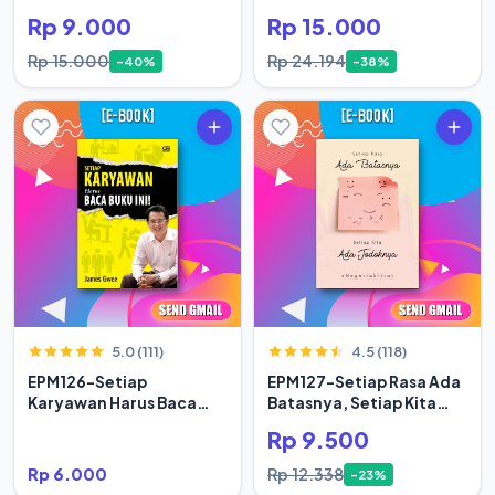
Rp 9.000
Rp 15.000
Rp 15.000
Rp 24.194
-40%
-38%
5.0 (111)
4.5 (118)
EPM126-Setiap
EPM127-Setiap Rasa Ada
Karyawan Harus Baca
Batasnya, Setiap Kita
Buku Ini
Ada Jodoh
Rp 9.500
Rp 6.000
Rp 12.338
-23%