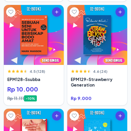
4.5 (128)
4.6 (24)
EPM128-Ssubba
EPM129-Strawberry
Generation
Rp 10.000
Rp 11.111
Rp 9.000
-10%