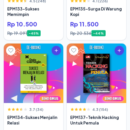
4.5 (248)
4.1 (226)
EPM133-Sukses
EPM135-Surga Di Warung
Memimpin
Kopi
Rp 10.500
Rp 11.500
Rp 19.091
Rp 20.536
-45%
-44%
3.7 (34)
4.3 (154)
EPM134-Sukses Menjalin
EPM137-Teknik Hacking
Relasi
Untuk Pemula