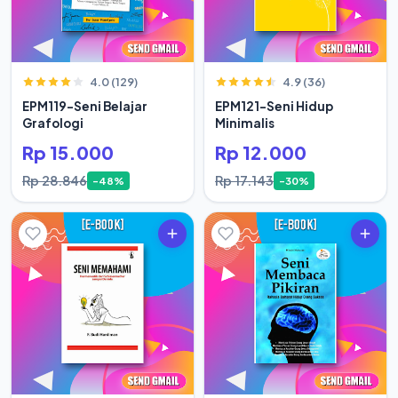
4.0 (129)
4.9 (36)
EPM119-Seni Belajar
EPM121-Seni Hidup
Grafologi
Minimalis
Rp 15.000
Rp 12.000
Rp 28.846
Rp 17.143
-48%
-30%