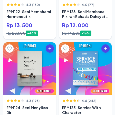
4.3 (180)
4.0 (77)
EPM122-Seni Memahami
EPM123-Seni Membaca
Hermeneutik
Pikiran Rahasia Dahsyat
Hidup Orang Sukses
Rp 13.500
Rp 12.000
Rp 22.500
Rp 14.286
-40%
-16%
4.3 (198)
4.6 (242)
EPM124-Seni Menyiksa
EPM125-Service With
Diri
Character