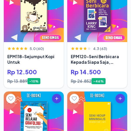
5.0 (60)
4.3 (63)
EPM118-Sejumput Kopi
EPM120-Seni Berbicara
Untuk
Kepada Siapa Saja,
Kapan Saja
Rp 12.500
Rp 14.500
Rp 13.889
Rp 26.852
-10%
-46%