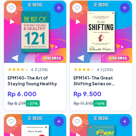
4.3 (238)
4.1 (205)
EPM140-The Art of
EPM141-The Great
Staying Young Healthy
Shifting Series on
Disruption
Rp 6.000
Rp 9.500
Rp 8.219
Rp 11.310
-27%
-16%