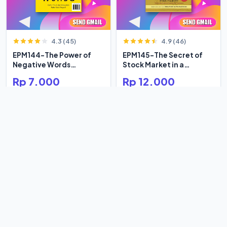
4.3 (45)
4.9 (46)
EPM144-The Power of
EPM145-The Secret of
Negative Words
Stock Market in a
Bertumbuh
Century
Rp 7.000
Rp 12.000
Rp 8.333
Rp 18.462
-16%
-35%