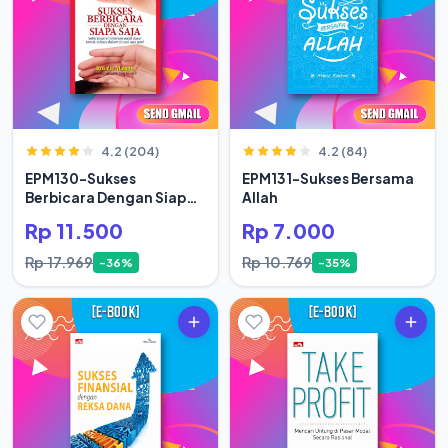
4.2 (204)
4.2 (84)
EPM130-Sukses
EPM131-Sukses Bersama
Berbicara Dengan Siapa
Allah
Saja
Rp 11.500
Rp 7.000
Rp 17.969
Rp 10.769
-36%
-35%