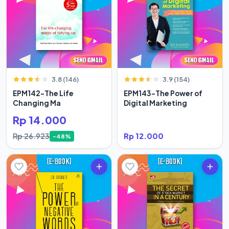
3.8 (146)
3.9 (154)
EPM142-The Life
EPM143-The Power of
Changing Ma
Digital Marketing
Rp 14.000
Rp 26.923
Rp 12.000
-48%