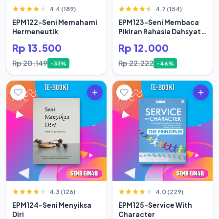
4.4 (189)
4.7 (154)
EPM122-Seni Memahami
EPM123-Seni Membaca
Hermeneutik
Pikiran Rahasia Dahsyat
Hidup Orang Sukses
Rp 13.500
Rp 12.000
Rp 20.149
Rp 22.222
-33%
-46%
4.3 (126)
4.0 (229)
EPM124-Seni Menyiksa
EPM125-Service With
Diri
Character