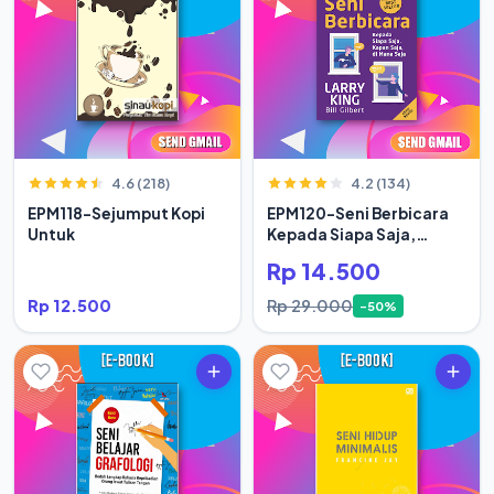
4.6 (218)
4.2 (134)
EPM118-Sejumput Kopi
EPM120-Seni Berbicara
Untuk
Kepada Siapa Saja,
Kapan Saja
Rp 14.500
Rp 12.500
Rp 29.000
-50%