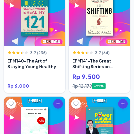
3.7 (235)
3.7 (64)
EPM140-The Art of
EPM141-The Great
Staying Young Healthy
Shifting Series on
Disruption
Rp 9.500
Rp 6.000
Rp 12.179
-22%