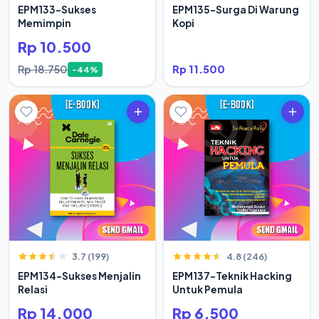
EPM133-Sukses
EPM135-Surga Di Warung
Memimpin
Kopi
Rp 10.500
Rp 18.750
Rp 11.500
-44%
3.7 (199)
4.8 (246)
EPM134-Sukses Menjalin
EPM137-Teknik Hacking
Relasi
Untuk Pemula
Rp 14.000
Rp 6.500