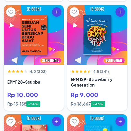
4.0 (202)
4.5 (241)
EPM129-Strawberry
EPM128-Ssubba
Generation
Rp 10.000
Rp 9.000
Rp 13.158
Rp 16.667
-24%
-46%