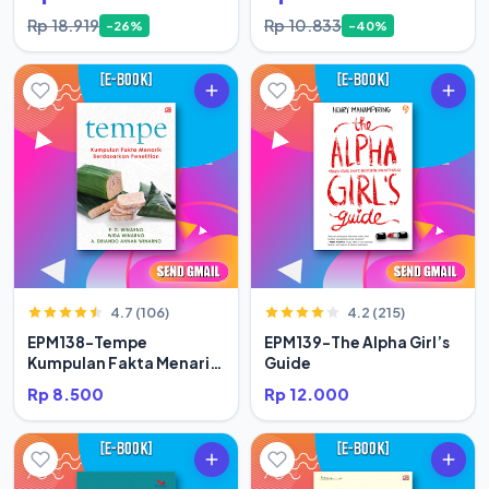
Rp 18.919
Rp 10.833
-26%
-40%
4.7 (106)
4.2 (215)
EPM138-Tempe
EPM139-The Alpha Girl’s
Kumpulan Fakta Menarik
Guide
Berdasar
Rp 8.500
Rp 12.000