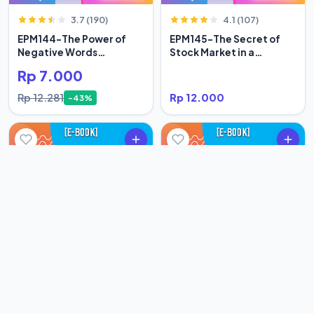
3.7 (190)
4.1 (107)
EPM144-The Power of
EPM145-The Secret of
Negative Words
Stock Market in a
Bertumbuh
Century
Rp 7.000
Rp 12.281
Rp 12.000
-43%
3.9 (110)
4.0 (75)
EPM146-The True Life of
EPM147-Tidak Ada Yang