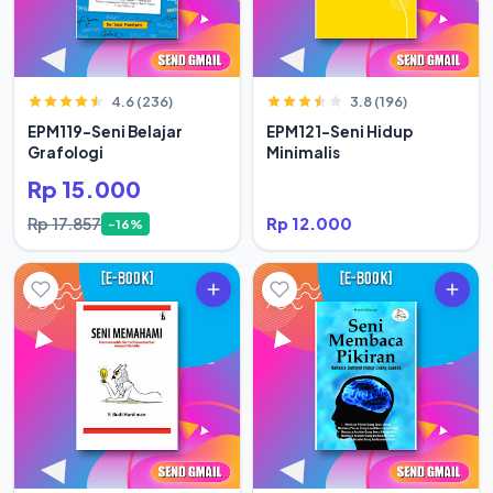
4.6 (236)
3.8 (196)
EPM119-Seni Belajar
EPM121-Seni Hidup
Grafologi
Minimalis
Rp 15.000
Rp 17.857
Rp 12.000
-16%