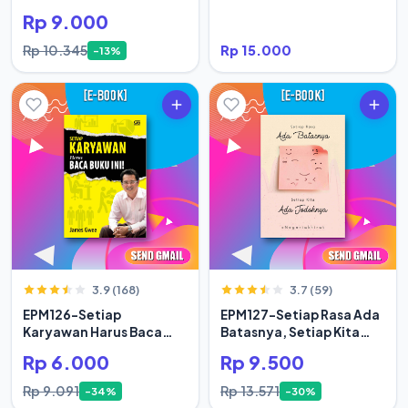
Rp 9.000
Rp 10.345
Rp 15.000
-13%
3.9 (168)
3.7 (59)
EPM126-Setiap
EPM127-Setiap Rasa Ada
Karyawan Harus Baca
Batasnya, Setiap Kita
Buku Ini
Ada Jodoh
Rp 6.000
Rp 9.500
Rp 9.091
Rp 13.571
-34%
-30%