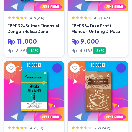
4.5 (64)
4.0 (103)
EPM132-Sukses Finansial
EPM136-Take Profit
Dengan Reksa Dana
Mencari Untung Di Pasar
Modal Secara Rasional
Rp 11.000
Rp 9.000
Rp 12.791
Rp 14.063
-14%
-36%
4.7 (10)
3.9 (242)