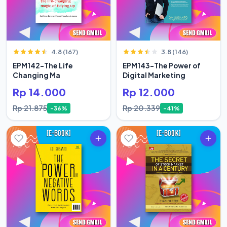
4.8 (167)
3.8 (146)
EPM142-The Life
EPM143-The Power of
Changing Ma
Digital Marketing
Rp 14.000
Rp 12.000
Rp 21.875
Rp 20.339
-36%
-41%