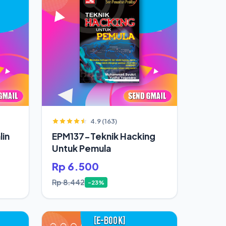
4.9 (163)
in
EPM137-Teknik Hacking
Untuk Pemula
Rp 6.500
Rp 8.442
-23%