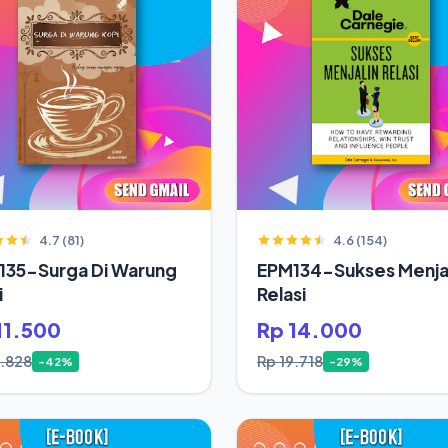
4.7 (81)
4.6 (154)
135-Surga Di Warung
EPM134-Sukses Menjal
i
Relasi
11.500
Rp 14.000
9.828
Rp 19.718
-42%
-29%