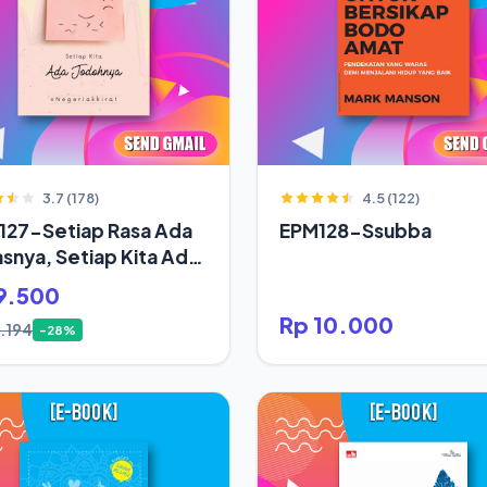
3.7 (178)
4.5 (122)
127-Setiap Rasa Ada
EPM128-Ssubba
snya, Setiap Kita Ada
oh
9.500
Rp 10.000
3.194
-28%