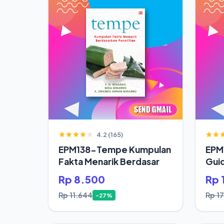
4.2 (165)
EPM138-Tempe Kumpulan
EPM1
Fakta Menarik Berdasar
Gui
Rp 8.500
Rp 
Rp 11.644
Rp 1
-27%