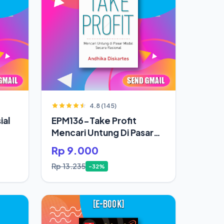
4.8 (145)
ial
EPM136-Take Profit
Mencari Untung Di Pasar
Modal Secara Rasional
Rp 9.000
Rp 13.235
-32%