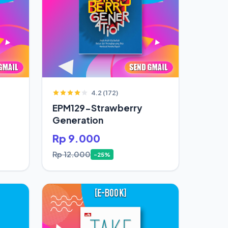
4.2 (172)
EPM129-Strawberry
Generation
Rp 9.000
Rp 12.000
-25%