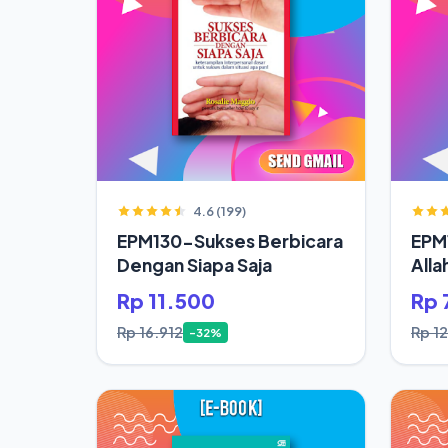
4.6 (199)
EPM130-Sukses Berbicara
EPM
Dengan Siapa Saja
Alla
Rp 11.500
Rp 
Rp 16.912
Rp 1
-32%