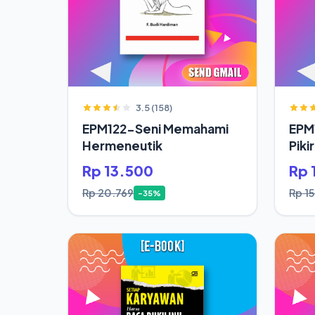
3.5 (158)
EPM122-Seni Memahami
EPM
Hermeneutik
Piki
Hid
Rp 13.500
Rp 
Rp 20.769
Rp 1
-35%