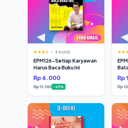
3.9 (213)
EPM126-Setiap Karyawan
EPM
Harus Baca Buku Ini
Bata
Jod
Rp 6.000
Rp 
Rp 11.765
Rp 1
-49%