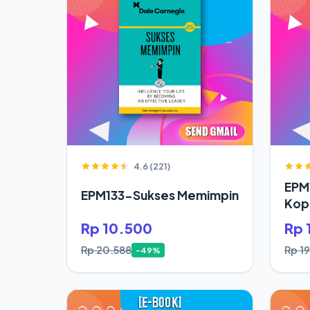
4.6 (221)
EPM
EPM133-Sukses Memimpin
Kop
Rp 10.500
Rp 
Rp 20.588
Rp 1
-49%