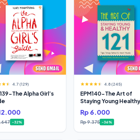
4.7 (129)
4.8 (245)
39-The Alpha Girl’s
EPM140-The Art of
de
Staying Young Health
12.000
Rp 6.000
7.647
Rp 9.375
-32%
-36%