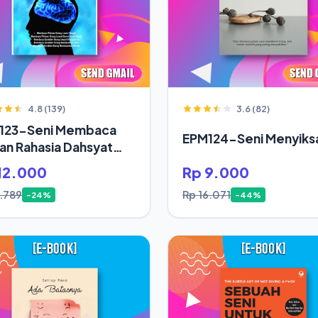
4.8 (139)
3.6 (82)
123-Seni Membaca
EPM124-Seni Menyiksa
ran Rahasia Dahsyat
up Orang Sukses
12.000
Rp 9.000
5.789
Rp 16.071
-24%
-44%