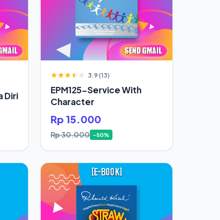
3.9 (13)
EPM125-Service With
 Diri
Character
Rp 15.000
Rp 30.000
-50%