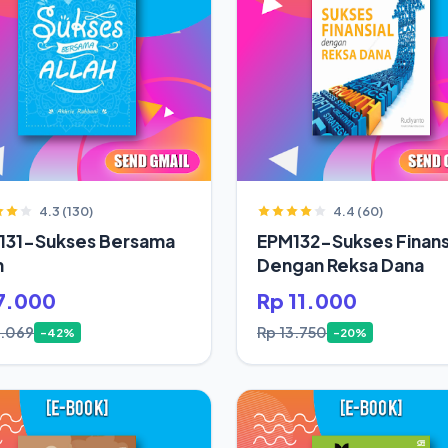
4.3 (130)
4.4 (60)
131-Sukses Bersama
EPM132-Sukses Finans
h
Dengan Reksa Dana
7.000
Rp 11.000
2.069
Rp 13.750
-42%
-20%