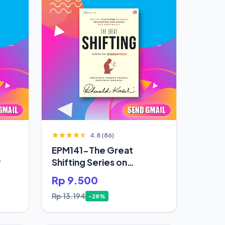
4.8 (86)
EPM141-The Great
y
Shifting Series on
Disruption
Rp 9.500
Rp 13.194
-28%