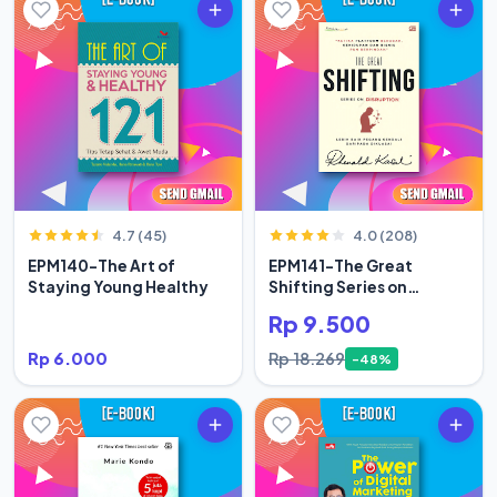
4.7 (45)
4.0 (208)
EPM140-The Art of
EPM141-The Great
Staying Young Healthy
Shifting Series on
Disruption
Rp 9.500
Rp 6.000
Rp 18.269
-48%