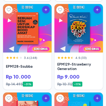
3.6 (248)
4.5 (33)
EPM129-Strawberry
EPM128-Ssubba
Generation
Rp 10.000
Rp 9.000
Rp 14.493
Rp 10.112
-31%
-11%