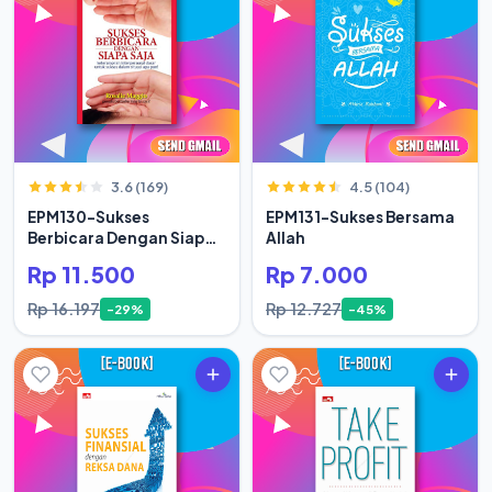
3.6 (169)
4.5 (104)
EPM130-Sukses
EPM131-Sukses Bersama
Berbicara Dengan Siapa
Allah
Saja
Rp 11.500
Rp 7.000
Rp 16.197
Rp 12.727
-29%
-45%