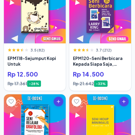
3.5 (82)
3.7 (212)
EPM118-Sejumput Kopi
EPM120-Seni Berbicara
Untuk
Kepada Siapa Saja,
Kapan Saja
Rp 12.500
Rp 14.500
Rp 17.361
Rp 21.642
-28%
-33%