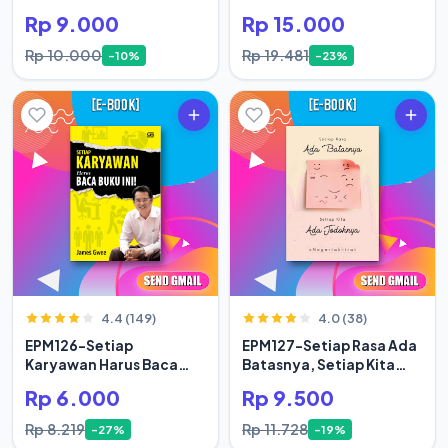
Rp 9.000
Rp 15.000
Rp 10.000
Rp 19.481
-10%
-23%
4.4 (149)
4.0 (38)
EPM126-Setiap
EPM127-Setiap Rasa Ada
Karyawan Harus Baca
Batasnya, Setiap Kita
Buku Ini
Ada Jodoh
Rp 6.000
Rp 9.500
Rp 8.219
Rp 11.728
-27%
-19%