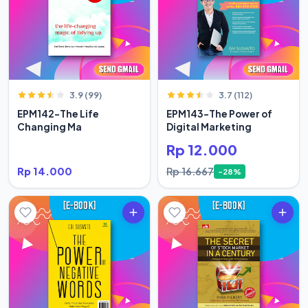
3.9 (99)
3.7 (112)
EPM142-The Life
EPM143-The Power of
Changing Ma
Digital Marketing
Rp 12.000
Rp 14.000
Rp 16.667
-28%