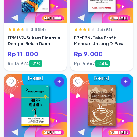
3.8 (84)
3.6 (94)
EPM132-Sukses Finansial
EPM136-Take Profit
Dengan Reksa Dana
Mencari Untung Di Pasar
Modal Secara Rasional
Rp 11.000
Rp 9.000
Rp 13.924
Rp 16.667
-21%
-46%