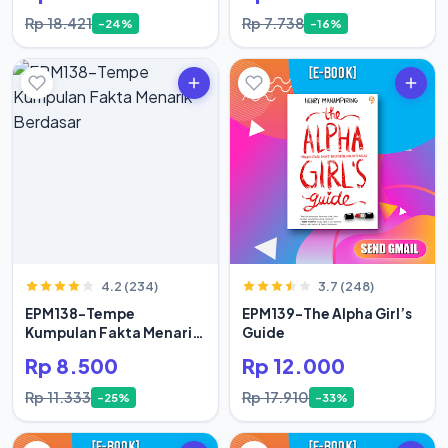
Rp 18.421
Rp 7.738
-24%
-16%
4.2 (234)
3.7 (248)
EPM138-Tempe
EPM139-The Alpha Girl’s
Kumpulan Fakta Menarik
Guide
Berdasar
Rp 8.500
Rp 12.000
Rp 11.333
Rp 17.910
-25%
-33%