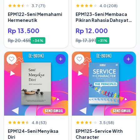
3.7 (71)
4.0 (208)
EPM122-Seni Memahami
EPM123-Seni Membaca
Hermeneutik
Pikiran Rahasia Dahsyat
Hidup Orang Sukses
Rp 13.500
Rp 12.000
Rp 20.455
Rp 17.391
-34%
-31%
4.8 (53)
3.5 (58)
EPM124-Seni Menyiksa
EPM125-Service With
Diri
Character