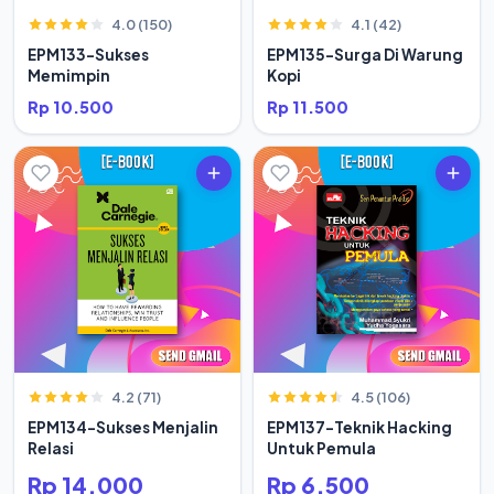
4.0 (150)
4.1 (42)
EPM133-Sukses
EPM135-Surga Di Warung
Memimpin
Kopi
Rp 10.500
Rp 11.500
4.2 (71)
4.5 (106)
EPM134-Sukses Menjalin
EPM137-Teknik Hacking
Relasi
Untuk Pemula
Rp 14.000
Rp 6.500