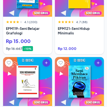
4.1 (200)
4.7 (88)
EPM119-Seni Belajar
EPM121-Seni Hidup
Grafologi
Minimalis
Rp 15.000
Rp 16.667
Rp 12.000
-10%