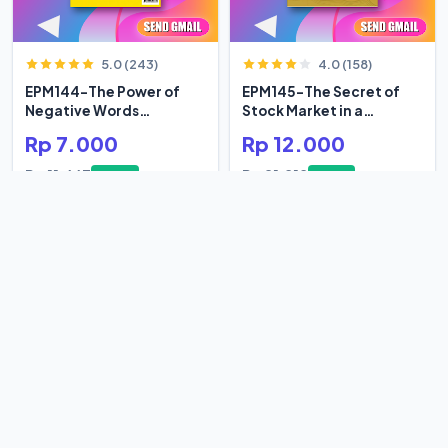
5.0 (243)
4.0 (158)
EPM144-The Power of
EPM145-The Secret of
Negative Words
Stock Market in a
Bertumbuh
Century
Rp 7.000
Rp 12.000
Rp 11.667
Rp 21.818
-40%
-45%
4.6 (59)
4.7 (178)