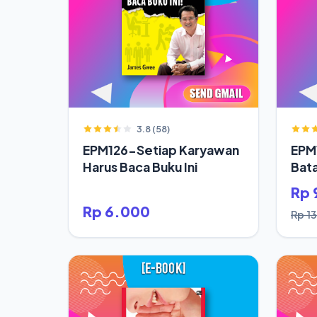
3.8 (58)
EPM126-Setiap Karyawan
EPM
Harus Baca Buku Ini
Bata
Jod
Rp 
Rp 6.000
Rp 1