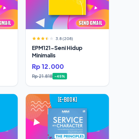
3.8 (208)
EPM121-Seni Hidup
Minimalis
Rp 12.000
Rp 21.818
-45%