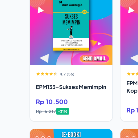
4.7 (56)
EPM
EPM133-Sukses Memimpin
Kop
Rp 10.500
Rp 
Rp 15.217
-31%