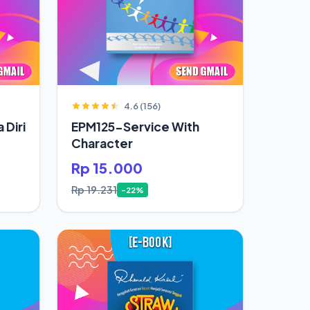
4.6 (156)
 Diri
EPM125-Service With
Character
Rp 15.000
Rp 19.231
-22%