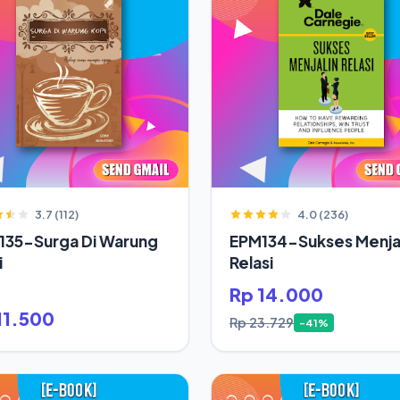
3.7 (112)
4.0 (236)
135-Surga Di Warung
EPM134-Sukses Menjal
i
Relasi
Rp 14.000
11.500
Rp 23.729
-41%