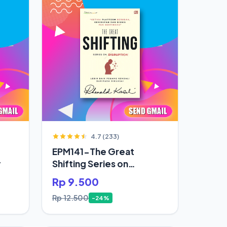
4.7 (233)
EPM141-The Great
y
Shifting Series on
Disruption
Rp 9.500
Rp 12.500
-24%