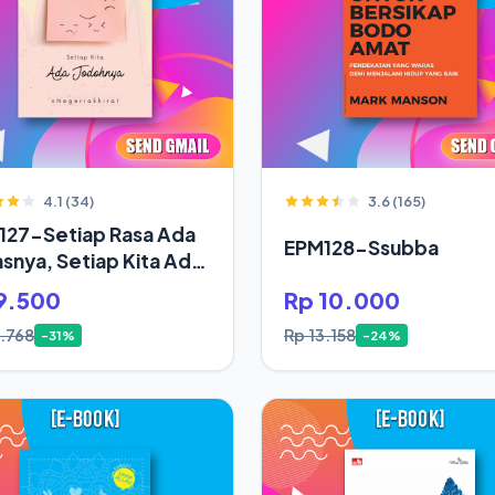
4.1 (34)
3.6 (165)
127-Setiap Rasa Ada
EPM128-Ssubba
snya, Setiap Kita Ada
oh
9.500
Rp 10.000
3.768
Rp 13.158
-31%
-24%