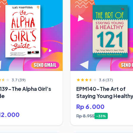
3.7 (39)
3.6 (37)
39-The Alpha Girl’s
EPM140-The Art of
de
Staying Young Health
Rp 6.000
12.000
Rp 8.955
-33%