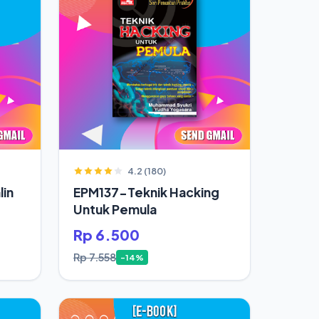
4.2 (180)
in
EPM137-Teknik Hacking
Untuk Pemula
Rp 6.500
Rp 7.558
-14%