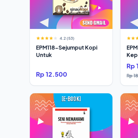
4.2 (53)
EPM118-Sejumput Kopi
EPM
Untuk
Kepa
Saja
Rp 
Rp 12.500
Rp 18