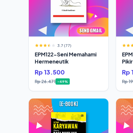
3.7 (77)
EPM122-Seni Memahami
EPM
Hermeneutik
Piki
Hid
Rp 13.500
Rp 
Rp 26.471
Rp 1
-49%