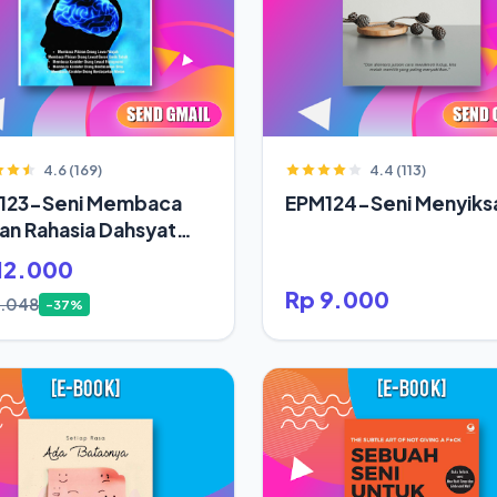
4.6 (169)
4.4 (113)
123-Seni Membaca
EPM124-Seni Menyiksa
ran Rahasia Dahsyat
up Orang Sukses
12.000
Rp 9.000
9.048
-37%