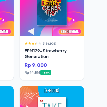
3.9 (206)
EPM129-Strawberry
Generation
Rp 9.000
Rp 14.516
-38%