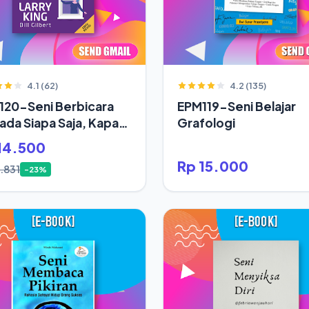
4.1 (62)
4.2 (135)
120-Seni Berbicara
EPM119-Seni Belajar
da Siapa Saja, Kapan
Grafologi
14.500
Rp 15.000
.831
-23%