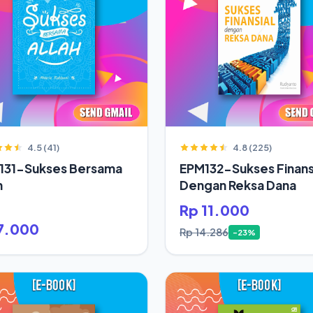
4.5 (41)
4.8 (225)
131-Sukses Bersama
EPM132-Sukses Finans
h
Dengan Reksa Dana
Rp 11.000
7.000
Rp 14.286
-23%