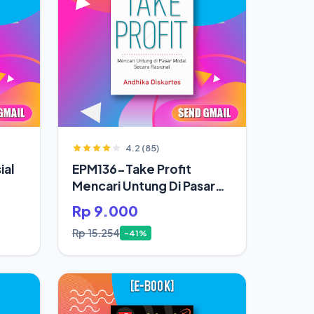
4.2 (85)
ial
EPM136-Take Profit
Mencari Untung Di Pasar
Modal Secara Rasional
Rp 9.000
Rp 15.254
-41%