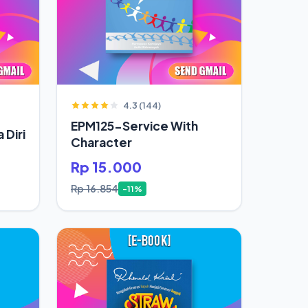
4.3 (144)
EPM125-Service With
 Diri
Character
Rp 15.000
Rp 16.854
-11%