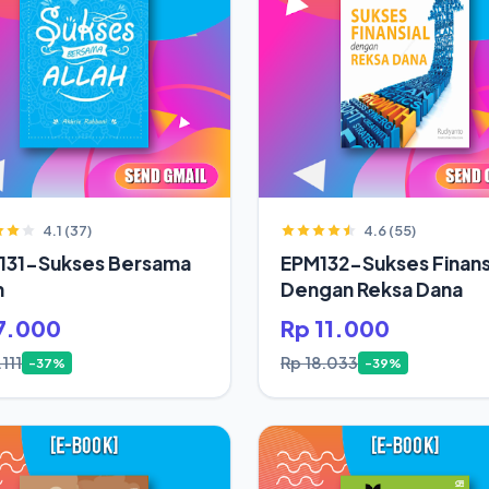
4.1 (37)
4.6 (55)
131-Sukses Bersama
EPM132-Sukses Finans
h
Dengan Reksa Dana
7.000
Rp 11.000
.111
Rp 18.033
-37%
-39%