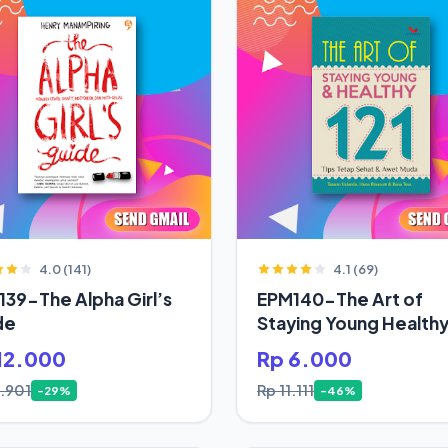
4.0 (141)
4.1 (69)
39-The Alpha Girl’s
EPM140-The Art of
de
Staying Young Health
12.000
Rp 6.000
6.901
Rp 11.111
-29%
-46%