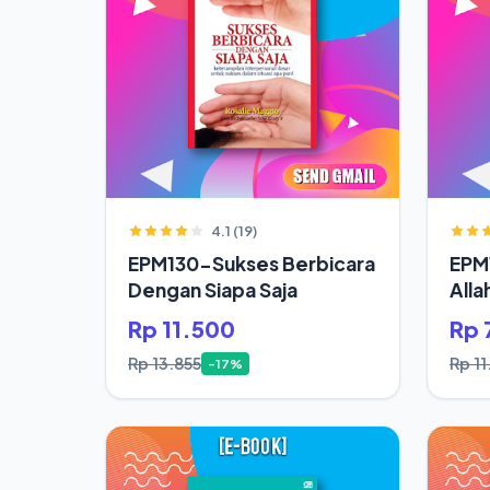
4.1 (19)
EPM130-Sukses Berbicara
EPM
Dengan Siapa Saja
Alla
Rp 11.500
Rp 
Rp 13.855
Rp 11
-17%