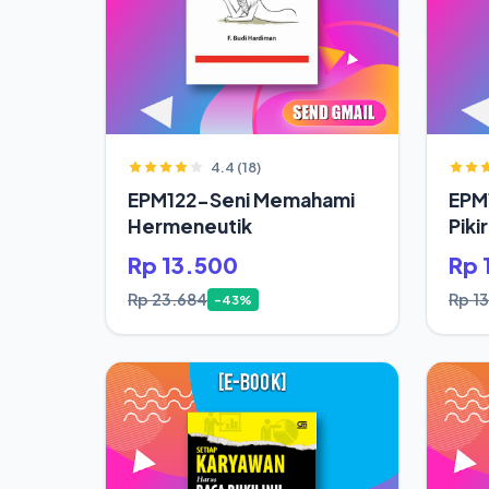
4.4 (18)
EPM122-Seni Memahami
EPM
Hermeneutik
Piki
Hid
Rp 13.500
Rp 
Rp 23.684
Rp 1
-43%