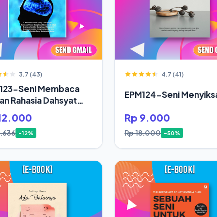
3.7 (43)
4.7 (41)
123-Seni Membaca
EPM124-Seni Menyiksa
ran Rahasia Dahsyat
up Orang Sukses
12.000
Rp 9.000
3.636
Rp 18.000
-12%
-50%