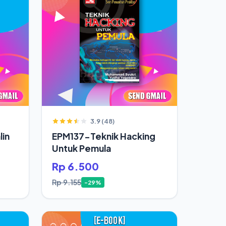
3.9 (48)
in
EPM137-Teknik Hacking
Untuk Pemula
Rp 6.500
Rp 9.155
-29%