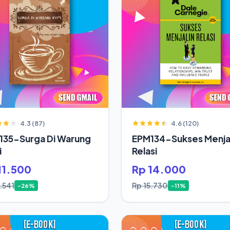
4.3 (87)
4.6 (120)
135-Surga Di Warung
EPM134-Sukses Menjal
i
Relasi
11.500
Rp 14.000
.541
Rp 15.730
-26%
-11%