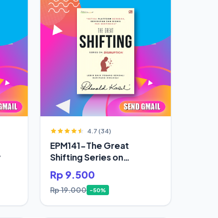
4.7 (34)
EPM141-The Great
y
Shifting Series on
Disruption
Rp 9.500
Rp 19.000
-50%