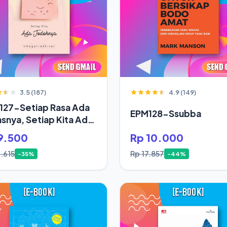
3.5 (187)
4.9 (149)
127-Setiap Rasa Ada
EPM128-Ssubba
snya, Setiap Kita Ada
oh
9.500
Rp 10.000
.615
Rp 17.857
-35%
-44%