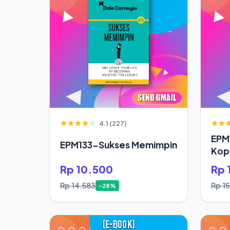
4.1 (227)
EPM
EPM133-Sukses Memimpin
Kop
Rp 10.500
Rp 
Rp 14.583
Rp 15
-28%