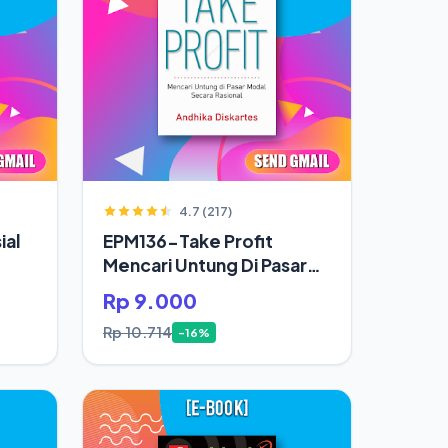
4.7 (217)
ial
EPM136-Take Profit
Mencari Untung Di Pasar
Modal Secara Rasional
Rp 9.000
Rp 10.714
-16%