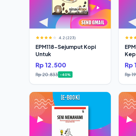
4.2 (223)
EPM118-Sejumput Kopi
EPM
Untuk
Kepa
Saja
Rp 12.500
Rp 
Rp 20.833
Rp 1
-40%