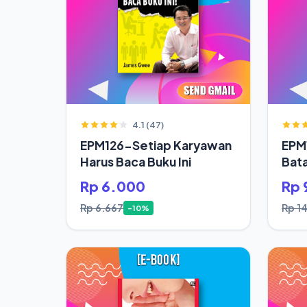
4.1 (47)
EPM126-Setiap Karyawan
EPM
Harus Baca Buku Ini
Bata
Jod
Rp 6.000
Rp 
Rp 6.667
Rp 14
-10%