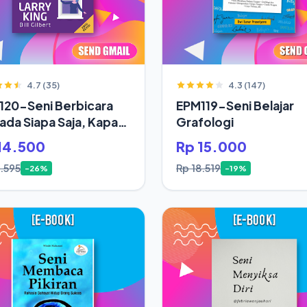
4.7 (35)
4.3 (147)
120-Seni Berbicara
EPM119-Seni Belajar
da Siapa Saja, Kapan
Grafologi
14.500
Rp 15.000
9.595
Rp 18.519
-26%
-19%