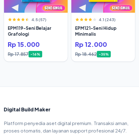
4.5 (57)
4.1 (243)
EPM119-Seni Belajar
EPM121-Seni Hidup
Grafologi
Minimalis
Rp 15.000
Rp 12.000
Rp 17.857
Rp 18.462
-16%
-35%
Digital Build Maker
Platform penyedia aset digital premium. Transaksi aman,
proses otomatis, dan layanan support profesional 24/7.