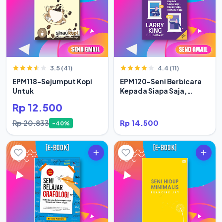
3.5 (41)
4.4 (11)
EPM118-Sejumput Kopi
EPM120-Seni Berbicara
Untuk
Kepada Siapa Saja,
Kapan Saja
Rp 12.500
Rp 20.833
Rp 14.500
-40%