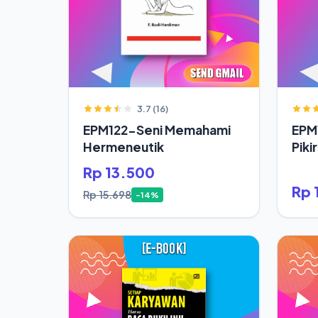
3.7 (16)
EPM122-Seni Memahami
EPM
Hermeneutik
Piki
Hid
Rp 13.500
Rp 
Rp 15.698
-14%