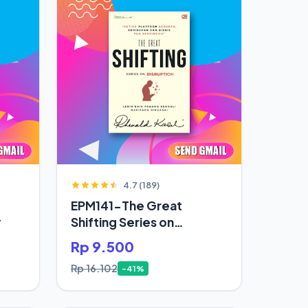
4.7 (189)
EPM141-The Great
y
Shifting Series on
Disruption
Rp 9.500
Rp 16.102
-41%