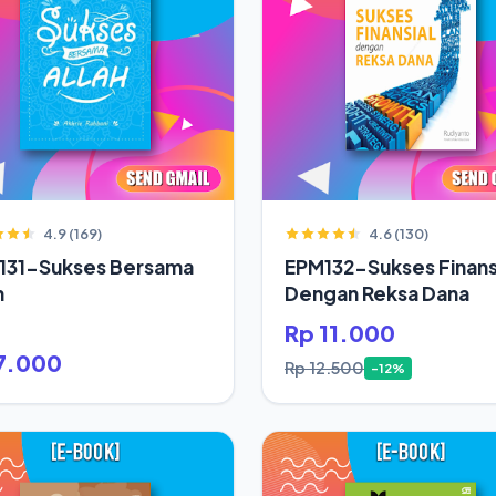
4.9 (169)
4.6 (130)
131-Sukses Bersama
EPM132-Sukses Finans
h
Dengan Reksa Dana
Rp 11.000
7.000
Rp 12.500
-12%