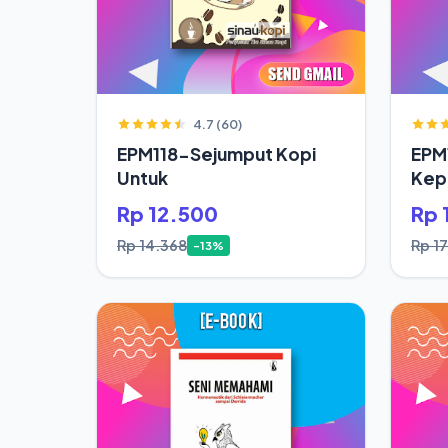
4.7 (60)
EPM118-Sejumput Kopi
EPM
Untuk
Kepa
Saja
Rp 12.500
Rp 
Rp 14.368
Rp 1
-13%