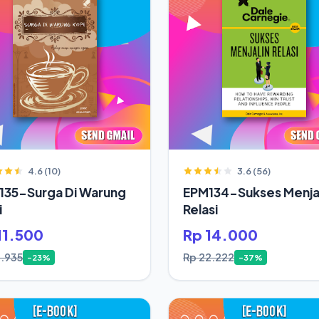
4.6 (10)
3.6 (56)
135-Surga Di Warung
EPM134-Sukses Menjal
i
Relasi
11.500
Rp 14.000
4.935
Rp 22.222
-23%
-37%