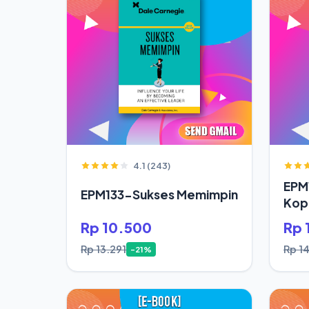
4.1 (243)
EPM
EPM133-Sukses Memimpin
Kop
Rp 10.500
Rp 
Rp 13.291
Rp 1
-21%