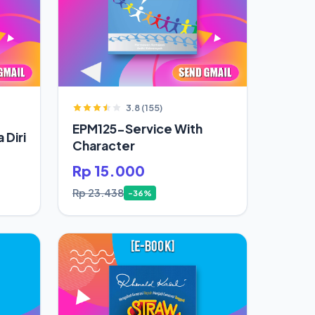
3.8 (155)
EPM125-Service With
 Diri
Character
Rp 15.000
Rp 23.438
-36%