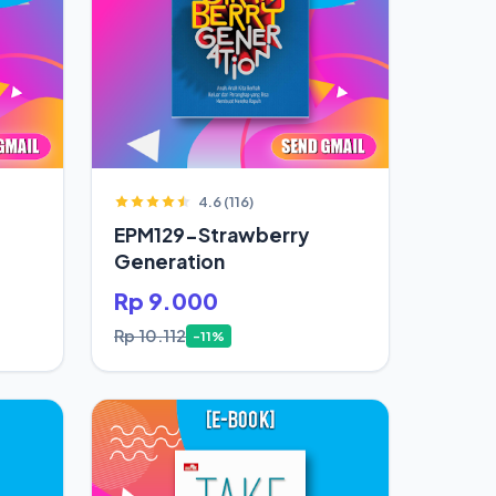
4.6 (116)
EPM129-Strawberry
Generation
Rp 9.000
Rp 10.112
-11%