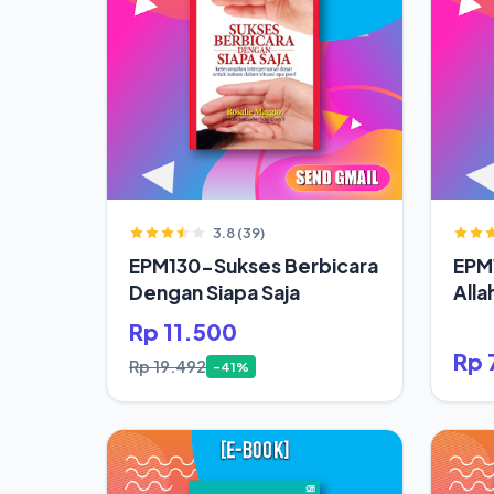
3.8 (39)
EPM130-Sukses Berbicara
EPM
Dengan Siapa Saja
Alla
Rp 11.500
Rp 
Rp 19.492
-41%