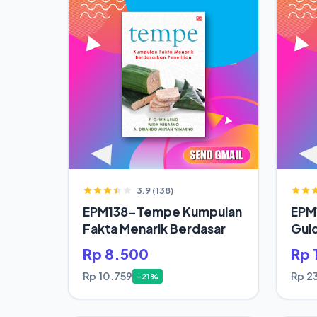
3.9 (138)
EPM138-Tempe Kumpulan
EPM1
Fakta Menarik Berdasar
Gui
Rp 8.500
Rp 
Rp 10.759
Rp 2
-21%