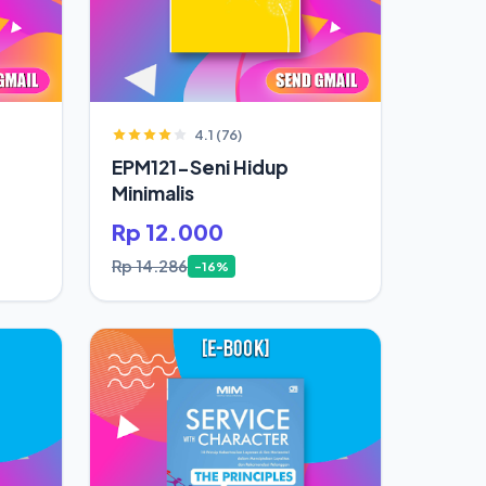
4.1 (76)
EPM121-Seni Hidup
Minimalis
Rp 12.000
Rp 14.286
-16%