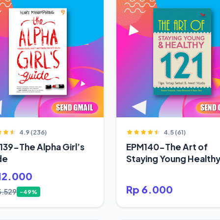
4.9 (236)
4.5 (61)
39-The Alpha Girl’s
EPM140-The Art of
de
Staying Young Health
12.000
Rp 6.000
3.529
-49%