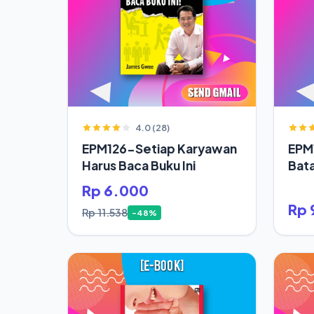
4.0 (28)
EPM126-Setiap Karyawan
EPM
Harus Baca Buku Ini
Bata
Jod
Rp 6.000
Rp 
Rp 11.538
-48%