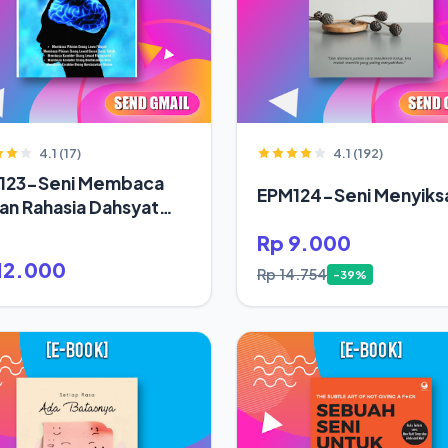
4.1 (17)
4.1 (192)
123-Seni Membaca
EPM124-Seni Menyiksa
ran Rahasia Dahsyat
up Orang Sukses
Rp 9.000
12.000
Rp 14.754
-39%