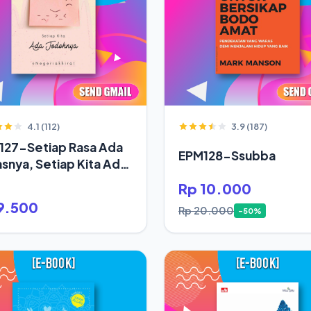
4.1 (112)
3.9 (187)
127-Setiap Rasa Ada
EPM128-Ssubba
snya, Setiap Kita Ada
oh
Rp 10.000
9.500
Rp 20.000
-50%