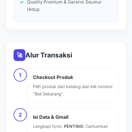
Quality Premium & Garansi Seumur
Rp 20.161
Rp 14.500
-38%
Hidup.
Alur Transaksi
🚀
1
Checkout Produk
4.2 (249)
4.8 (48)
Pilih produk dari katalog dan klik tombol
EPM119-Seni Belajar
EPM121-Seni Hidup
"Beli Sekarang".
Grafologi
Minimalis
Rp 15.000
Rp 12.000
2
Rp 16.667
Rp 21.053
Isi Data & Gmail
-10%
-43%
Lengkapi form.
PENTING:
Cantumkan