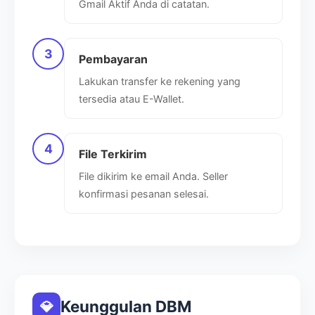
Gmail Aktif Anda di catatan.
3
Pembayaran
Lakukan transfer ke rekening yang
Digital Build Maker
tersedia atau E-Wallet.
Platform penyedia aset digital premium. Transaksi aman,
proses otomatis, dan layanan support profesional 24/7.
4
File Terkirim
File dikirim ke email Anda. Seller
Kontak Kami
konfirmasi pesanan selesai.
Bekasi, Indonesia
+62 851 8301 1318
Keunggulan DBM
💎